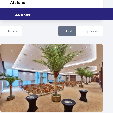
Afstand
Zoeken
Filters
Lijst
Op kaart
Aantal zalen
1 - 5 zalen
6 - 10 zalen
10 of meer zalen
Aantal personen
1 - 50 personen
50 - 100 personen
100 - 250 personen
250 - 500 personen