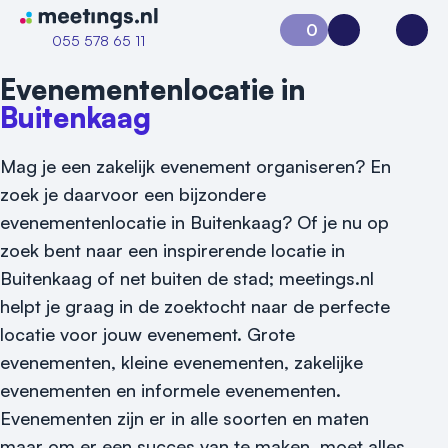
Naar home van Meetings
0
Aanvraag 0
Inloggen
Open
055 578 65 11
Evenementenlocatie in
Buitenkaag
Mag je een zakelijk evenement organiseren? En
zoek je daarvoor een bijzondere
evenementenlocatie in Buitenkaag? Of je nu op
zoek bent naar een inspirerende locatie in
Buitenkaag of net buiten de stad; meetings.nl
Vraag locatie aan
helpt je graag in de zoektocht naar de perfecte
locatie voor jouw evenement.
Grote
Locatiegids
evenementen, kleine evenementen, zakelijke
Meld locatie aan
evenementen en informele evenementen.
Evenementen zijn er in alle soorten en maten
Nieuws
maar om er een succes van te maken, moet alles