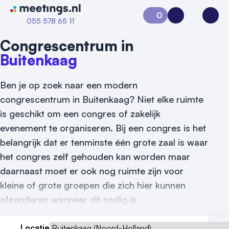
Naar home van Meetings
0
Aanvraag 0
Inloggen
Open
055 578 65 11
Congrescentrum in
Buitenkaag
Ben je op zoek naar een modern
congrescentrum in Buitenkaag? Niet elke ruimte
is geschikt om een congres of zakelijk
evenement te organiseren. Bij een congres is het
belangrijk dat er tenminste één grote zaal is waar
het congres zelf gehouden kan worden maar
daarnaast moet er ook nog ruimte zijn voor
kleine of grote groepen die zich hier kunnen
afzonderen wanneer dit nodig is.
Vraag locatie aan
Locatie