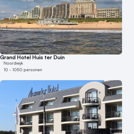
50 - 100 personen
100 - 250 personen
250 - 500 personen
500+ personen
Bijzondere locaties
Buitenlocatie
Grand Hotel Huis ter Duin
Duurzame locatie
Noordwijk
Groene locatie
10 - 1050 personen
Heisessie
Hotel
Hybride events
Industriële locatie
Kasteel en landgoed
Kleine / intieme locatie
Locaties aan zee