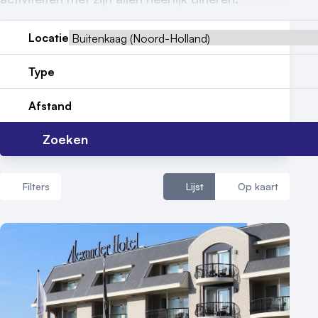
Reviews (5⭐️)
Locatie
Contact
Type
Afstand
Zoeken
Filters
Lijst
Op kaart
Aantal zalen
1 - 5 zalen
6 - 10 zalen
10 of meer zalen