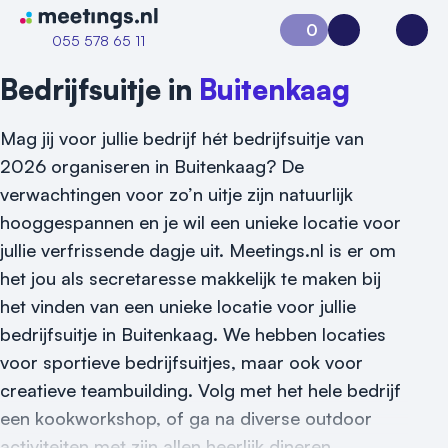
Naar home van Meetings
0
Aanvraag 0
Inloggen
Open
055 578 65 11
Bedrijfsuitje in
Buitenkaag
Mag jij voor jullie bedrijf hét bedrijfsuitje van
2026 organiseren in Buitenkaag? De
verwachtingen voor zo’n uitje zijn natuurlijk
hooggespannen en je wil een unieke locatie voor
jullie verfrissende dagje uit. Meetings.nl is er om
het jou als secretaresse makkelijk te maken bij
Vraag locatie aan
het vinden van een unieke locatie voor jullie
bedrijfsuitje in Buitenkaag. We hebben locaties
Locatiegids
voor sportieve bedrijfsuitjes, maar ook voor
Meld locatie aan
creatieve teambuilding. Volg met het hele bedrijf
een kookworkshop, of ga na diverse outdoor
Nieuws
activiteiten met zijn allen heerlijk dineren.