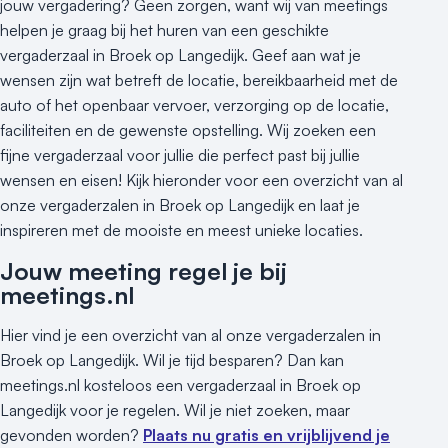
Groene locatie
jouw vergadering? Geen zorgen, want wij van meetings
helpen je graag bij het huren van een geschikte
Heisessie
vergaderzaal in Broek op Langedijk. Geef aan wat je
Hotel
wensen zijn wat betreft de locatie, bereikbaarheid met de
Hybride events
auto of het openbaar vervoer, verzorging op de locatie,
Industriële locatie
faciliteiten en de gewenste opstelling. Wij zoeken een
Kasteel en landgoed
fijne vergaderzaal voor jullie die perfect past bij jullie
Kleine / intieme locatie
wensen en eisen! Kijk hieronder voor een overzicht van al
Locaties aan zee
onze vergaderzalen in Broek op Langedijk en laat je
Museum
inspireren met de mooiste en meest unieke locaties.
Theater
Jouw meeting regel je bij
Varende locatie
meetings.nl
Hier vind je een overzicht van al onze vergaderzalen in
Broek op Langedijk. Wil je tijd besparen? Dan kan
meetings.nl kosteloos een vergaderzaal in Broek op
Langedijk voor je regelen. Wil je niet zoeken, maar
gevonden worden?
Plaats nu gratis en vrijblijvend je