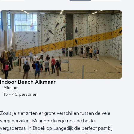
Aantal zalen
1 - 5 zalen
6 - 10 zalen
10 of meer zalen
Aantal personen
1 - 50 personen
50 - 100 personen
Indoor Beach Alkmaar
100 - 250 personen
Alkmaar
250 - 500 personen
15 - 40 personen
500+ personen
Bijzondere locaties
Zoals je ziet zitten er grote verschillen tussen de vele
Buitenlocatie
vergaderzalen. Maar hoe kies je nou de beste
Duurzame locatie
vergaderzaal in Broek op Langedijk die perfect past bij