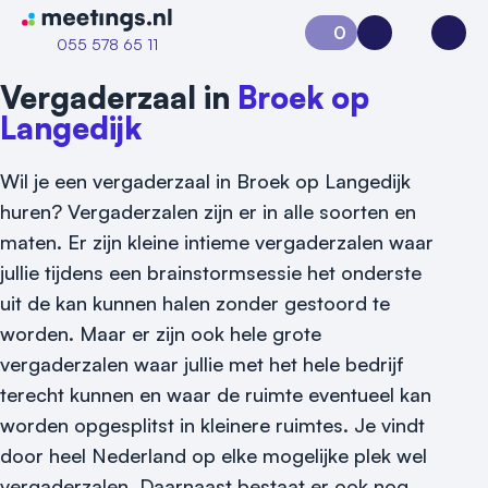
Naar home van Meetings
0
Aanvraag 0
Inloggen
Open
055 578 65 11
Vergaderzaal in
Broek op
Langedijk
Wil je een vergaderzaal in Broek op Langedijk
huren? Vergaderzalen zijn er in alle soorten en
maten. Er zijn kleine intieme vergaderzalen waar
jullie tijdens een brainstormsessie het onderste
uit de kan kunnen halen zonder gestoord te
Vraag locatie aan
worden. Maar er zijn ook hele grote
Locatiegids
vergaderzalen waar jullie met het hele bedrijf
terecht kunnen en waar de ruimte eventueel kan
Meld locatie aan
worden opgesplitst in kleinere ruimtes. Je vindt
Nieuws
door heel Nederland op elke mogelijke plek wel
vergaderzalen. Daarnaast bestaat er ook nog