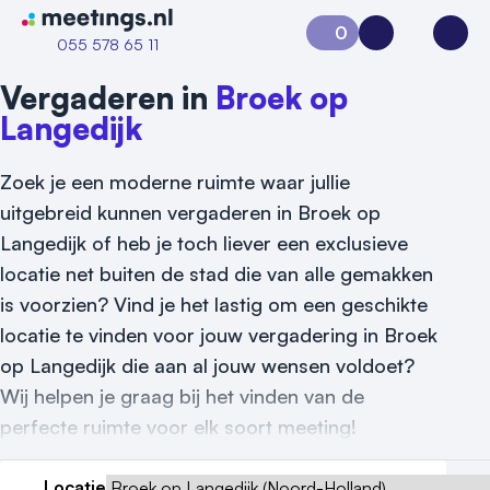
Naar home van Meetings
0
Aanvraag 0
Inloggen
Open
055 578 65 11
Vergaderen in
Broek op
Langedijk
Zoek je een moderne ruimte waar jullie
uitgebreid kunnen vergaderen in Broek op
Langedijk of heb je toch liever een exclusieve
locatie net buiten de stad die van alle gemakken
is voorzien? Vind je het lastig om een geschikte
locatie te vinden voor jouw vergadering in Broek
op Langedijk die aan al jouw wensen voldoet?
Wij helpen je graag bij het vinden van de
perfecte ruimte voor elk soort meeting!
Vraag locatie aan
Locatie