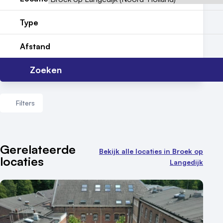
Locatiegids
Type
Meld locatie aan
Afstand
Nieuws
Zoeken
Reviews (5⭐️)
Contact
Filters
Aantal zalen
Gerelateerde
Bekijk alle locaties in Broek op
locaties
1 - 5 zalen
Langedijk
6 - 10 zalen
10 of meer zalen
Aantal personen
1 - 50 personen