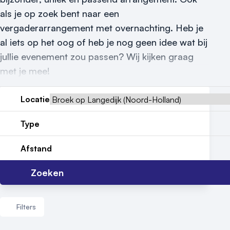
Vraag locatie aan
als je op zoek bent naar een
Locatiegids
vergaderarrangement met overnachting. Heb je
al iets op het oog of heb je nog geen idee wat bij
Meld locatie aan
jullie evenement zou passen? Wij kijken graag
met je mee!
Nieuws
Reviews (5⭐️)
Locatie
Contact
Type
Afstand
Zoeken
Filters