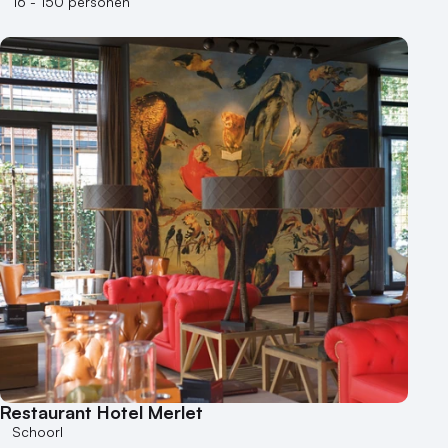
16 - 150 personen
Heisessie
Hotel
Hybride events
Industriële locatie
Kasteel en landgoed
Kleine / intieme locatie
Locaties aan zee
Museum
Theater
Varende locatie
Restaurant Hotel Merlet
Schoorl