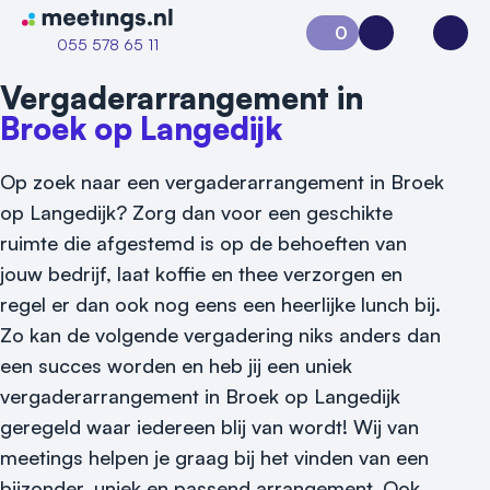
Naar home van Meetings
0
Aanvraag 0
Inloggen
Open
055 578 65 11
Vergaderarrangement in
Broek op Langedijk
Op zoek naar een vergaderarrangement in Broek
op Langedijk? Zorg dan voor een geschikte
ruimte die afgestemd is op de behoeften van
jouw bedrijf, laat koffie en thee verzorgen en
regel er dan ook nog eens een heerlijke lunch bij.
Zo kan de volgende vergadering niks anders dan
een succes worden en heb jij een uniek
vergaderarrangement in Broek op Langedijk
geregeld waar iedereen blij van wordt! Wij van
meetings helpen je graag bij het vinden van een
bijzonder, uniek en passend arrangement. Ook