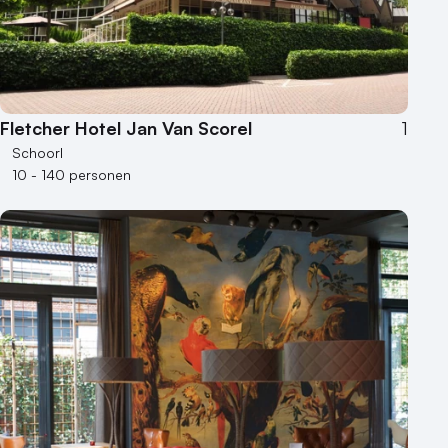
Varende locatie
Fletcher Hotel Jan Van Scorel
1
Schoorl
10 - 140 personen