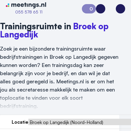
Naar home van Meetings
0
Aanvraag 0
Inloggen
Open
055 578 65 11
Trainingsruimte in
Broek op
Langedijk
Zoek je een bijzondere trainingsruimte waar
bedrijfstrainingen in Broek op Langedijk gegeven
kunnen worden? Een trainingsdag kan zeer
belangrijk zijn voor je bedrijf, en dan wil je dat
alles goed geregeld is. Meetings.nl is er om het
jou als secretaresse makkelijk te maken om een
toplocatie te vinden voor elk soort
bedrijfstraining.
Locatie
Vraag locatie aan