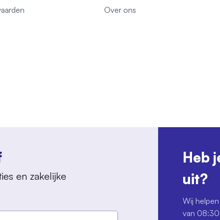
aarden
Over ons
f
Heb j
ies en zakelijke
uit?
Wij helpen 
van 08:30 