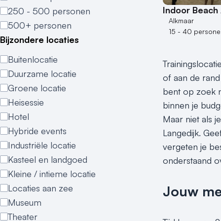
Indoor Beach
250 - 500 personen
Alkmaar
500+ personen
15 - 40 persone
Bijzondere locaties
Buitenlocatie
Trainingslocati
Duurzame locatie
of aan de rand 
Groene locatie
bent op zoek n
Heisessie
binnen je budge
Hotel
Maar niet als 
Hybride events
Langedijk. Geef
Industriële locatie
vergeten je be
Kasteel en landgoed
onderstaand ove
Kleine / intieme locatie
Jouw meet
Locaties aan zee
Museum
Theater