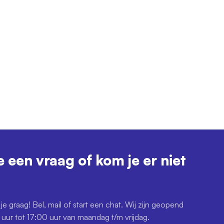
e een vraag of kom je er niet
je graag! Bel, mail of start een chat. Wij zijn geopend
uur tot 17:00 uur van maandag t/m vrijdag.