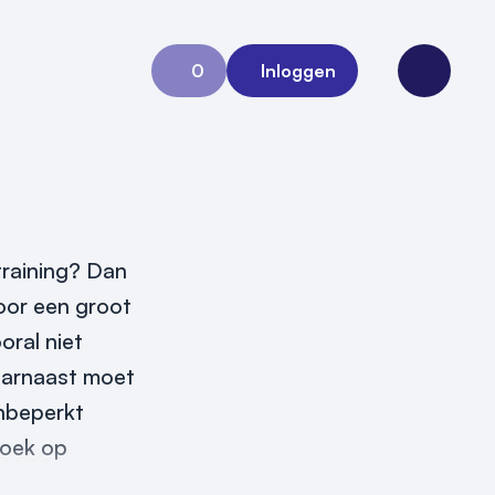
0
Inloggen
Aanvraag 0
Open me
training? Dan
voor een groot
oral niet
Daarnaast moet
onbeperkt
roek op