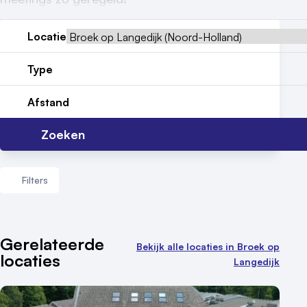
Locatiegids
Locatie
Meld locatie aan
Type
Nieuws
Afstand
Reviews (5⭐️)
Zoeken
Contact
Filters
Aantal zalen
Gerelateerde
Bekijk alle locaties in Broek op
locaties
1 - 5 zalen
Langedijk
6 - 10 zalen
10 of meer zalen