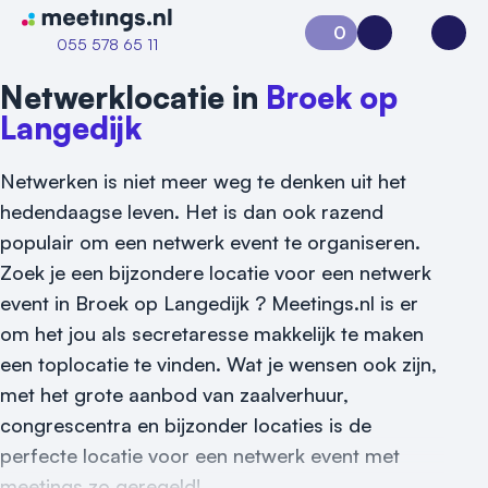
Naar home van Meetings
0
Aanvraag 0
Inloggen
Open
055 578 65 11
Netwerklocatie in
Broek op
Langedijk
Netwerken is niet meer weg te denken uit het
hedendaagse leven. Het is dan ook razend
populair om een netwerk event te organiseren.
Zoek je een bijzondere locatie voor een netwerk
event in Broek op Langedijk ? Meetings.nl is er
om het jou als secretaresse makkelijk te maken
een toplocatie te vinden. Wat je wensen ook zijn,
met het grote aanbod van zaalverhuur,
congrescentra en bijzonder locaties is de
perfecte locatie voor een netwerk event met
Vraag locatie aan
meetings zo geregeld!