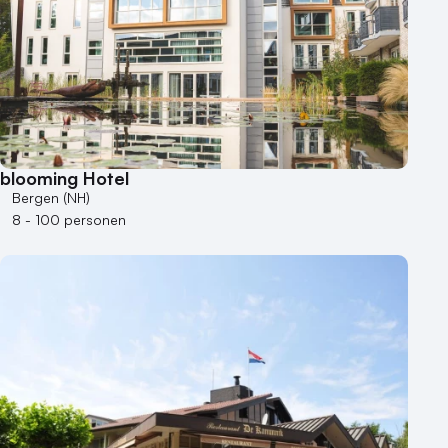
Kleine / intieme locatie
Locaties aan zee
Museum
Theater
Varende locatie
blooming Hotel
Bergen (NH)
8 - 100 personen