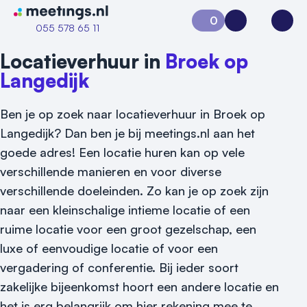
Naar home van Meetings
0
Aanvraag 0
Inloggen
Open
055 578 65 11
Locatieverhuur in
Broek op
Langedijk
Ben je op zoek naar locatieverhuur in Broek op
Langedijk? Dan ben je bij meetings.nl aan het
goede adres! Een locatie huren kan op vele
verschillende manieren en voor diverse
verschillende doeleinden. Zo kan je op zoek zijn
naar een kleinschalige intieme locatie of een
ruime locatie voor een groot gezelschap, een
luxe of eenvoudige locatie of voor een
vergadering of conferentie. Bij ieder soort
zakelijke bijeenkomst hoort een andere locatie en
Vraag locatie aan
het is erg belangrijk om hier rekening mee te