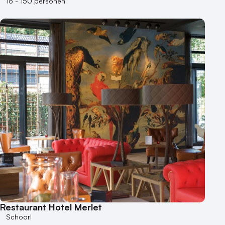
16 - 150 personen
Heisessie
Hotel
Hybride events
Industriële locatie
Kasteel en landgoed
Kleine / intieme locatie
Locaties aan zee
Museum
Theater
Varende locatie
Restaurant Hotel Merlet
Schoorl