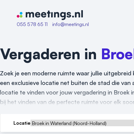
Naar home van Meetings
055 578 65 11
info@meetings.nl
Vergaderen in
Broe
Zoek je een moderne ruimte waar jullie uitgebreid
een exclusieve locatie net buiten de stad die van 
locatie te vinden voor jouw vergadering in Broek 
bij het vinden van de perfecte ruimte voor elk soo
Locatie