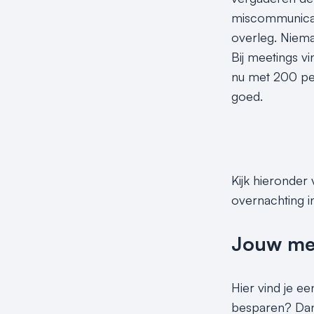
miscommunicati
overleg. Niema
Bij meetings v
nu met 200 pers
goed.
Kijk hieronder
overnachting i
Jouw meet
Hier vind je ee
besparen? Dan 