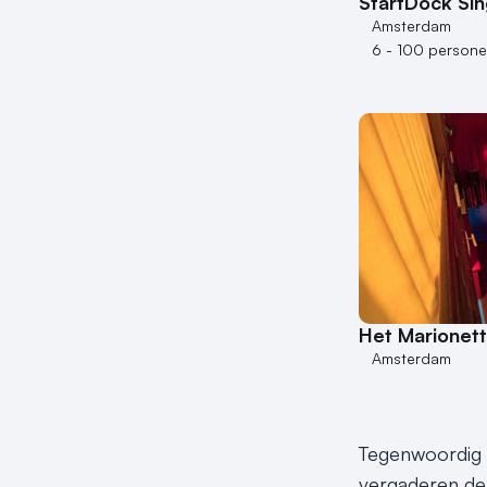
StartDock Sin
Amsterdam
6 - 100 person
Het Marionet
Amsterdam
Tegenwoordig wo
vergaderen de 