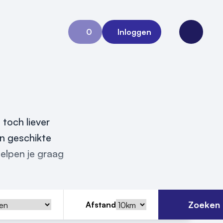
0
Inloggen
Aanvraag 0
Open me
 toch liever
en geschikte
helpen je graag
Zoeken
Afstand