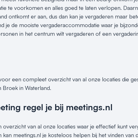
e te voorkomen en alles goed te laten verlopen. Daarna
nd ontkomt er aan, dus dan kan je vergaderen maar bet
ind je de mooiste vergaderaccommodatie waar je bijzonde
onen in het centrum wilt vergaderen of een vergadering inc
 voor een compleet overzicht van al onze locaties die g
n Broek in Waterland.
ing regel je bij meetings.nl
n overzicht van al onze locaties waar je effectief kunt ver
kan meetings.nl je kosteloos helpen bij het vinden van d