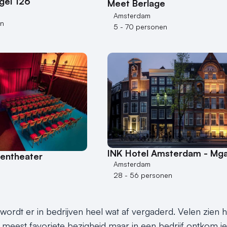
gel 126
Meet Berlage
Amsterdam
en
5 - 70 personen
INK Hotel Amsterdam - Mga
tentheater
Amsterdam
28 - 56 personen
rdt er in bedrijven heel wat af vergaderd. Velen zien het
meest favoriete bezigheid maar in een bedrijf ontkom je