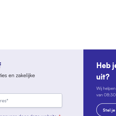
f
Heb j
ies en zakelijke
uit?
Wij helpen 
van 08:30 
Stel j