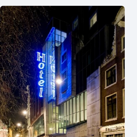
250 - 500 personen
500+ personen
Bijzondere locaties
Buitenlocatie
Duurzame locatie
Groene locatie
Heisessie
Hotel
Hybride events
Industriële locatie
Kasteel en landgoed
Kleine / intieme locatie
Locaties aan zee
Museum
Theater
Varende locatie