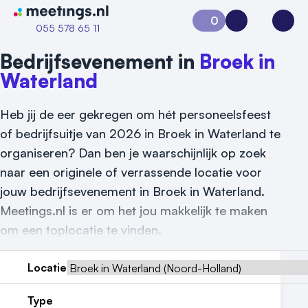
Naar home van Meetings
0
Aanvraag 0
Inloggen
Open
055 578 65 11
Bedrijfsevenement in
Broek in
Waterland
Heb jij de eer gekregen om hét personeelsfeest
of bedrijfsuitje van 2026 in Broek in Waterland te
organiseren? Dan ben je waarschijnlijk op zoek
naar een originele of verrassende locatie voor
jouw bedrijfsevenement in Broek in Waterland.
Meetings.nl is er om het jou makkelijk te maken
Vraag locatie aan
om een toplocatie te vinden.
Locatiegids
Locatie
Meld locatie aan
Type