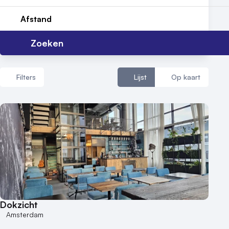
Nieuws
Afstand
Reviews (5⭐️)
Zoeken
Contact
Filters
Lijst
Op kaart
Aantal zalen
1 - 5 zalen
6 - 10 zalen
10 of meer zalen
Aantal personen
1 - 50 personen
Dokzicht
50 - 100 personen
Amsterdam
100 - 250 personen