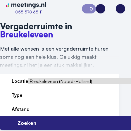
Naar home van Meetings
0
Aanvraag 0
Inloggen
Open
055 578 65 11
Vergaderruimte in
Breukeleveen
Met alle wensen is een vergaderruimte huren
soms nog een hele klus. Gelukkig maakt
meetings.nl het je een stuk makkelijker!
Locatie
Vraag locatie aan
Type
Locatiegids
Afstand
Meld locatie aan
Zoeken
Nieuws