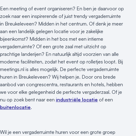
Buitenlocatie
Een meeting of event organiseren? En ben je daarvoor op
Duurzame locatie
zoek naar een inspirerende of juist trendy vergaderruimte
Groene locatie
in Breukeleveen? Midden in het centrum. Of denk je meer
Heisessie
aan een landelijk gelegen locatie voor je zakelijke
Hotel
bijeenkomst? Midden in het bos met een intieme
Hybride events
vergaderruimte? Of een grote zaal met uitzicht op
Industriële locatie
prachtige landerijen? En natuurlijk altijd voorzien van alle
Kasteel en landgoed
moderne faciliteiten, zodat het event op rolletjes loopt. Bij
Kleine / intieme locatie
meetings.nl is alles mogelijk. De perfecte vergaderruimte
Locaties aan zee
huren in Breukeleveen? Wij helpen je. Door ons brede
aanbod van congrescentra, restaurants en hotels, hebben
Museum
we voor elke gelegenheid de perfecte vergaderzaal. Of je
Theater
nu op zoek bent naar een
industriële locatie
of een
Varende locatie
buitenlocatie
.
Wil je een vergaderruimte huren voor een grote groep