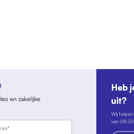
f
Heb j
ies en zakelijke
uit?
Wij helpen 
van 08:30 