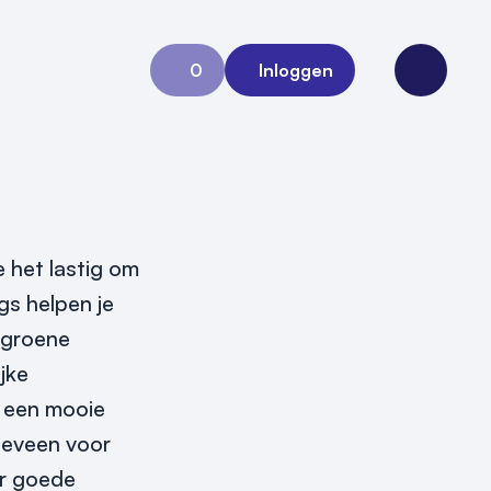
0
Inloggen
Aanvraag 0
Open me
e het lastig om
gs helpen je
 groene
jke
t een mooie
eleveen voor
ar goede