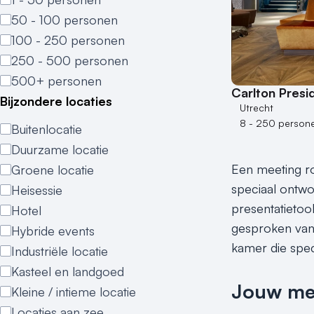
50 - 100 personen
100 - 250 personen
250 - 500 personen
500+ personen
Carlton Presi
Bijzondere locaties
Utrecht
8 - 250 person
Buitenlocatie
Duurzame locatie
Een meeting ro
Groene locatie
speciaal ontwo
Heisessie
presentatietoo
Hotel
gesproken van
Hybride events
kamer die spec
Industriële locatie
Kasteel en landgoed
Jouw meet
Kleine / intieme locatie
Locaties aan zee