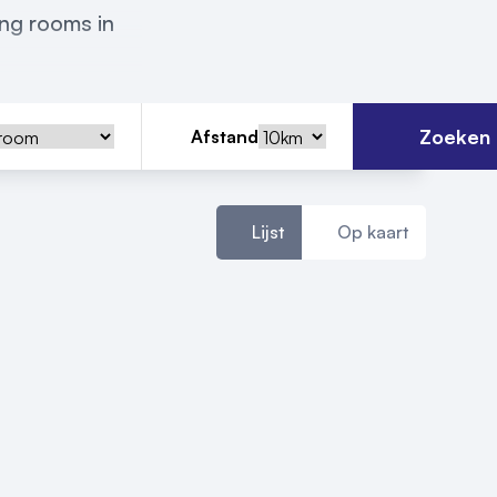
ing rooms in
Zoeken
Afstand
Lijst
Op kaart