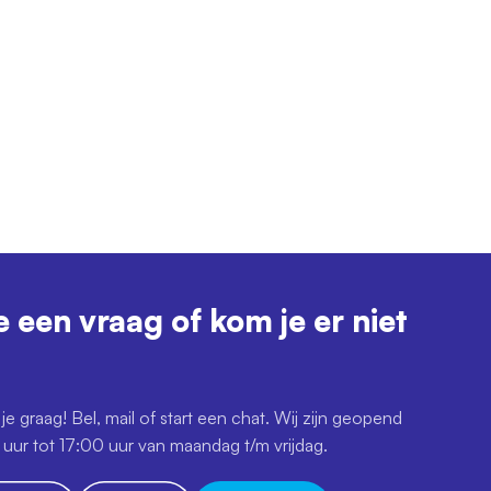
e een vraag of kom je er niet
je graag! Bel, mail of start een chat. Wij zijn geopend
uur tot 17:00 uur van maandag t/m vrijdag.