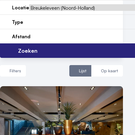
Reviews (5⭐️)
Locatie
Contact
Type
Afstand
Zoeken
Filters
Lijst
Op kaart
Aantal zalen
1 - 5 zalen
6 - 10 zalen
10 of meer zalen
Aantal personen