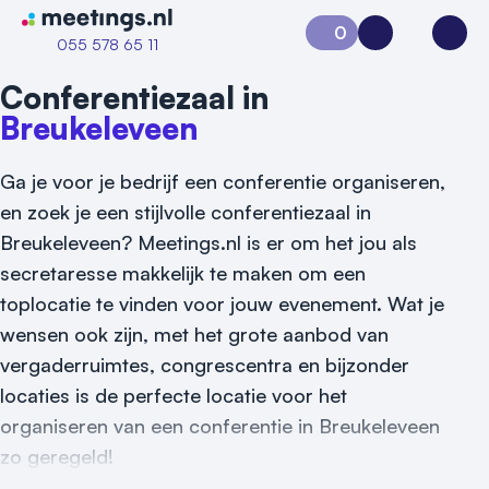
Naar home van Meetings
0
Aanvraag 0
Inloggen
Open
055 578 65 11
Conferentiezaal in
Breukeleveen
Ga je voor je bedrijf een conferentie organiseren,
en zoek je een stijlvolle conferentiezaal in
Breukeleveen? Meetings.nl is er om het jou als
secretaresse makkelijk te maken om een
toplocatie te vinden voor jouw evenement. Wat je
Vraag locatie aan
wensen ook zijn, met het grote aanbod van
vergaderruimtes, congrescentra en bijzonder
Locatiegids
locaties is de perfecte locatie voor het
Meld locatie aan
organiseren van een conferentie in Breukeleveen
zo geregeld!
Nieuws