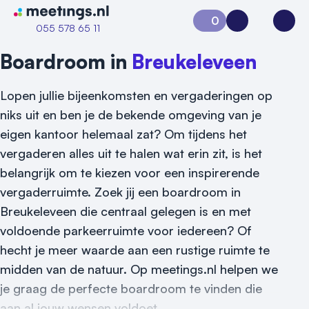
Naar home van Meetings
0
Aanvraag 0
Inloggen
Open
055 578 65 11
Boardroom in
Breukeleveen
Lopen jullie bijeenkomsten en vergaderingen op
niks uit en ben je de bekende omgeving van je
eigen kantoor helemaal zat? Om tijdens het
vergaderen alles uit te halen wat erin zit, is het
belangrijk om te kiezen voor een inspirerende
vergaderruimte. Zoek jij een boardroom in
Vraag locatie aan
Breukeleveen die centraal gelegen is en met
voldoende parkeerruimte voor iedereen? Of
Locatiegids
hecht je meer waarde aan een rustige ruimte te
Meld locatie aan
midden van de natuur. Op meetings.nl helpen we
je graag de perfecte boardroom te vinden die
Nieuws
aan al jouw wensen voldoet.