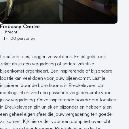
Kleine / intieme locatie
Locaties aan zee
Museum
Theater
Embassy Center
Varende locatie
Utrecht
1 - 100 personen
Locatie is alles, zeggen ze wel eens. En dit geldt ook
zeker als je een vergadering of andere zakelijke
bijeenkomst organiseert. Een inspirerende of bijzondere
locatie kan veel doen voor jouw bijeenkomst. Laat je
inspireren door de boardrooms in Breukeleveen op
meetings.nl en vind een passende vergaderruimte voor
jouw vergadering. Onze inspirerende boardroom-locaties
in Breukeleveen zijn uniek en bijzonder en hebben allen
een geheel eigen sfeer die jouw vergadering ten goede
zal komen. Kijk hieronder voor een compleet overzicht
van al onze boardrooms in Breukeleveen en laat je