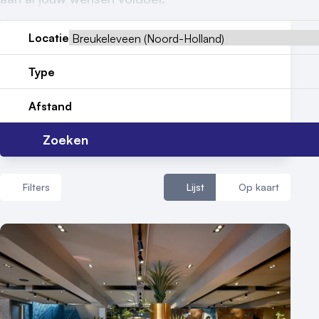
Reviews (5⭐️)
Locatie
Contact
Type
Afstand
Zoeken
Filters
Lijst
Op kaart
Aantal zalen
1 - 5 zalen
6 - 10 zalen
10 of meer zalen