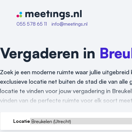
Naar home van Meetings
055 578 65 11
info@meetings.nl
Vergaderen in
Breu
Zoek je een moderne ruimte waar jullie uitgebreid
exclusieve locatie net buiten de stad die van alle
locatie te vinden voor jouw vergadering in Breukel
vinden van de perfecte ruimte voor elk soort meet
Locatie