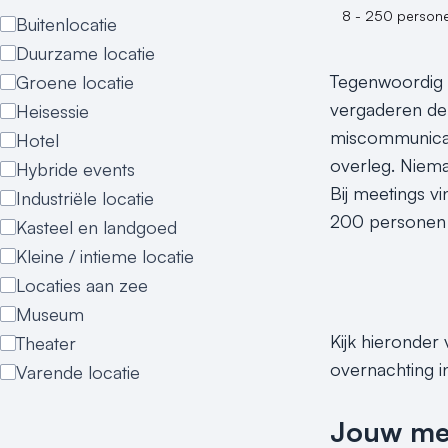
8 - 250 person
Buitenlocatie
Duurzame locatie
Tegenwoordig wo
Groene locatie
vergaderen de 
Heisessie
miscommunicati
Hotel
overleg. Niema
Hybride events
Bij meetings v
Industriële locatie
200 personen in
Kasteel en landgoed
Kleine / intieme locatie
Locaties aan zee
Museum
Kijk hieronder
Theater
overnachting i
Varende locatie
Jouw meet