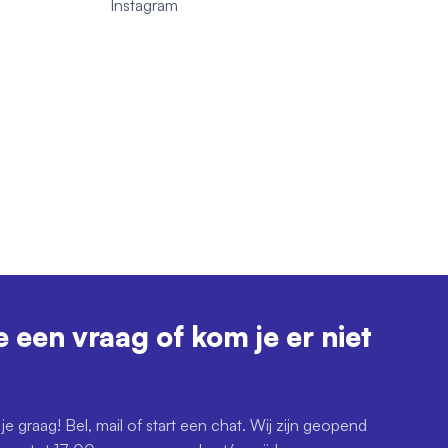
1
Instagram
e een vraag of kom je er niet
je graag! Bel, mail of start een chat. Wij zijn geopend