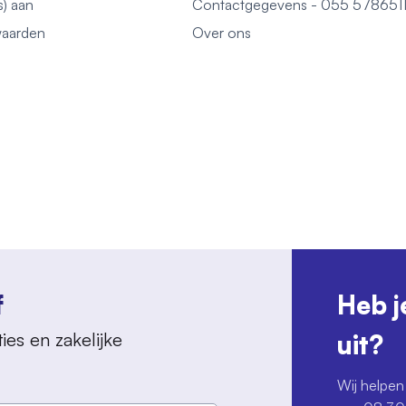
s) aan
Contactgegevens - 055 578651
aarden
Over ons
f
Heb j
ies en zakelijke
uit?
Wij helpen 