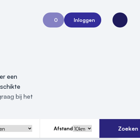
0
Inloggen
Aanvraag 0
Open me
ver een
eschikte
raag bij het
Zoeken
Afstand