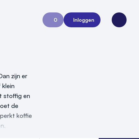
0
Inloggen
Aanvraag 0
Open me
an zijn er
 klein
 stoffig en
moet de
perkt koffie
en.