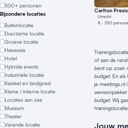
500+ personen
Carlton Presi
Bijzondere locaties
Utrecht
8 - 250 person
Buitenlocatie
Duurzame locatie
Groene locatie
Heisessie
Trainingslocati
Hotel
of aan de rand 
Hybride events
bent op zoek na
Industriële locatie
budget. En als 
Kasteel en landgoed
je meetings.nl
Kleine / intieme locatie
wensenpakket do
Locaties aan zee
budget. Wij ga
Museum
trainingslocati
Theater
Jouw meet
Varende locatie