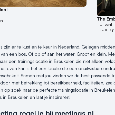
dent
The Em
en
Utrecht
1 - 100 
es zijn er te kust en te keur in Nederland. Gelegen midden
van een bos. Of op of aan het water. Groot en klein. Met e
ar een trainingslocatie in Breukelen die niet alleen vold
het even kan is het een locatie die een onuitwisbare indr
 inschakelt. Samen met jou vinden we de best passende tra
or met betrekking tot bereikbaarheid, faciliteiten, zaalo
an op zoek naar de perfecte trainingslocatie in Breukelen
es in Breukelen en laat je inspireren!
ing regel je bij meetings.nl