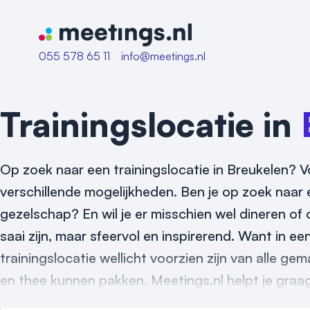
Naar home van Meetings
055 578 65 11
info@meetings.nl
Trainingslocatie in
Op zoek naar een trainingslocatie in Breukelen? Vo
verschillende mogelijkheden. Ben je op zoek naar e
gezelschap? En wil je er misschien wel dineren of 
saai zijn, maar sfeervol en inspirerend. Want in e
trainingslocatie wellicht voorzien zijn van alle ge
en thee kunnen pakken. Meetings.nl helpt je graag 