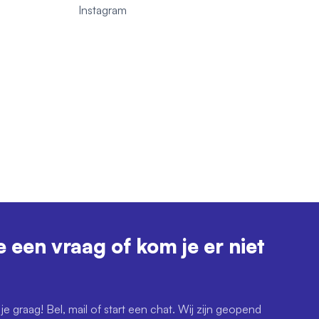
1
Instagram
e een vraag of kom je er niet
je graag! Bel, mail of start een chat. Wij zijn geopend