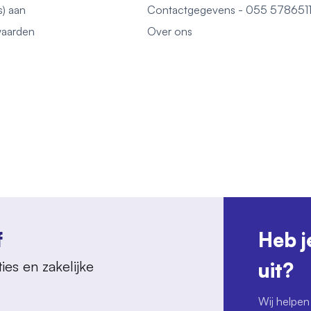
s) aan
Contactgegevens - 055 578651
aarden
Over ons
f
Heb j
ies en zakelijke
uit?
Wij helpen 