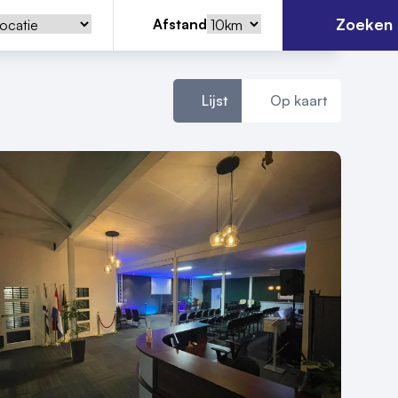
Zoeken
Afstand
Lijst
Op kaart