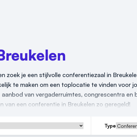
Breukelen
en zoek je een stijlvolle conferentiezaal in Breukel
kelijk te maken om een toplocatie te vinden voor j
e aanbod van vergaderruimtes, congrescentra en b
en van een conferentie in Breukelen zo geregeld!
Type