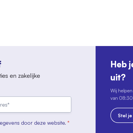
f
Heb j
ies en zakelijke
uit?
Wij helpen 
van 08:30 
Stel j
gegevens door deze website.
*