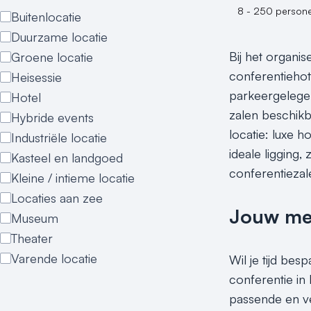
8 - 250 person
Buitenlocatie
Duurzame locatie
Bij het organi
Groene locatie
conferentiehot
Heisessie
parkeergelegen
Hotel
zalen beschikb
Hybride events
locatie: luxe 
Industriële locatie
ideale ligging
Kasteel en landgoed
conferentiezal
Kleine / intieme locatie
Locaties aan zee
Jouw meet
Museum
Theater
Varende locatie
Wil je tijd bes
conferentie in
passende en ve