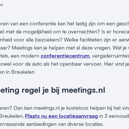
en
seren van een conferentie kan het lastig zijn om een gesc
el met de mogelijkheid om te overnachten? Is er horeca
heid voor alle bezoekers? Welke faciliteiten zijn er aanw
aar? Meetings kan je helpen met al deze vragen. Wat je 
hotels, een modern
conferentiecentrum
, vergaderruimtes
, zowel voor de auto als het openbaar vervoer. Hier vind 
en in Breukelen
ing regel je bij meetings.nl
paren? Dan kan meetings.nl je kosteloos helpen bij het vi
 Breukelen.
Plaats nu een locatieaanvraag
in 3 eenvoudi
rrassende aanbiedingen van diverse locaties.