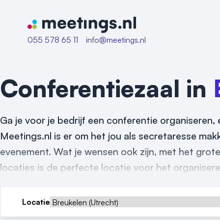
Naar home van Meetings
055 578 65 11
info@meetings.nl
Conferentiezaal in
Ga je voor je bedrijf een conferentie organiseren, 
Meetings.nl is er om het jou als secretaresse mak
evenement. Wat je wensen ook zijn, met het grot
locaties is de perfecte locatie voor het organiser
Locatie