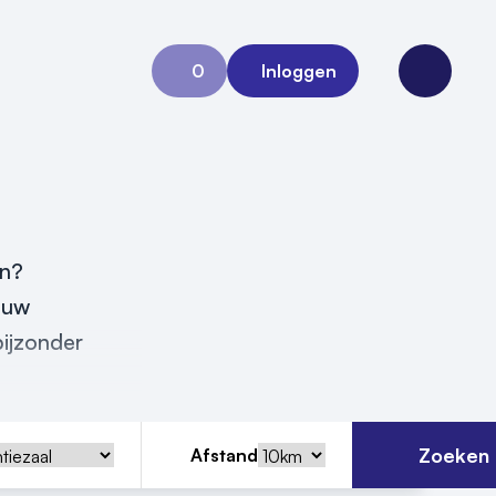
0
Inloggen
Aanvraag 0
Open me
en?
ouw
ijzonder
Zoeken
Afstand