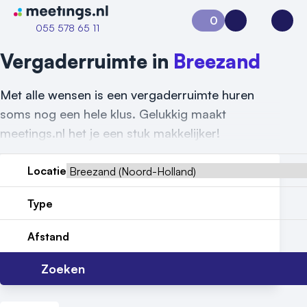
Naar home van Meetings
0
Aanvraag 0
Inloggen
Open
055 578 65 11
Vergaderruimte in
Breezand
Met alle wensen is een vergaderruimte huren
soms nog een hele klus. Gelukkig maakt
meetings.nl het je een stuk makkelijker!
Locatie
Type
Vraag locatie aan
Afstand
Locatiegids
Zoeken
Meld locatie aan