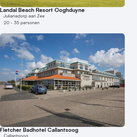
Duurzame locatie
Landal Beach Resort Ooghduyne
Groene locatie
Julianadorp aan Zee
Heisessie
20 - 35 personen
Hotel
Hybride events
Industriële locatie
Kasteel en landgoed
Kleine / intieme locatie
Locaties aan zee
Museum
Theater
Varende locatie
Fletcher Badhotel Callantsoog
Callantsoog