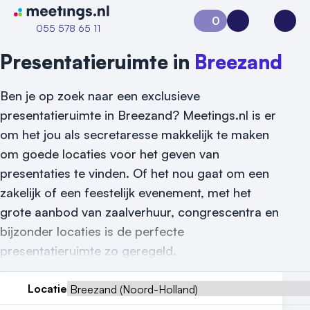
Naar home van Meetings
0
Aanvraag 0
Inloggen
Open
055 578 65 11
Presentatieruimte in
Breezand
Ben je op zoek naar een exclusieve
presentatieruimte in Breezand? Meetings.nl is er
om het jou als secretaresse makkelijk te maken
om goede locaties voor het geven van
presentaties te vinden. Of het nou gaat om een
zakelijk of een feestelijk evenement, met het
grote aanbod van zaalverhuur, congrescentra en
Vraag locatie aan
bijzonder locaties is de perfecte
Locatiegids
presentatieruimte zo geregeld.
Meld locatie aan
Locatie
Nieuws