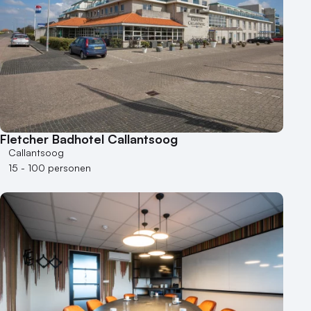
100 - 250 personen
250 - 500 personen
500+ personen
Bijzondere locaties
Buitenlocatie
Duurzame locatie
Fletcher Badhotel Callantsoog
Groene locatie
Callantsoog
Heisessie
15 - 100 personen
Hotel
Hybride events
Industriële locatie
Kasteel en landgoed
Kleine / intieme locatie
Locaties aan zee
Museum
Theater