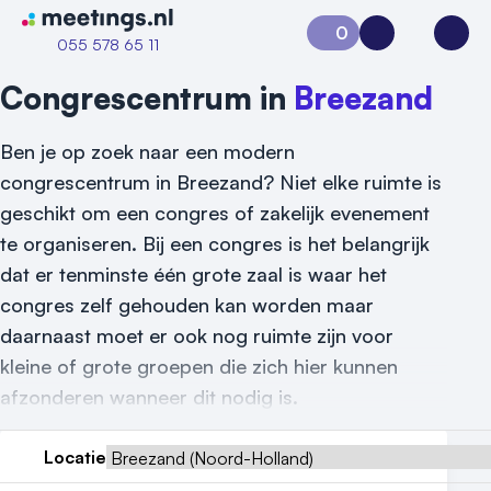
Naar home van Meetings
0
Aanvraag 0
Inloggen
Open
055 578 65 11
Congrescentrum in
Breezand
Ben je op zoek naar een modern
congrescentrum in Breezand? Niet elke ruimte is
geschikt om een congres of zakelijk evenement
te organiseren. Bij een congres is het belangrijk
dat er tenminste één grote zaal is waar het
congres zelf gehouden kan worden maar
daarnaast moet er ook nog ruimte zijn voor
Vraag locatie aan
kleine of grote groepen die zich hier kunnen
Locatiegids
afzonderen wanneer dit nodig is.
Meld locatie aan
Locatie