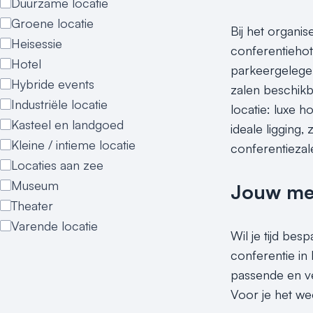
Duurzame locatie
Groene locatie
Bij het organi
Heisessie
conferentiehot
Hotel
parkeergelegen
Hybride events
zalen beschikb
Industriële locatie
locatie: luxe 
Kasteel en landgoed
ideale ligging
Kleine / intieme locatie
conferentiezal
Locaties aan zee
Museum
Jouw meet
Theater
Varende locatie
Wil je tijd bes
conferentie in
passende en ve
Voor je het we