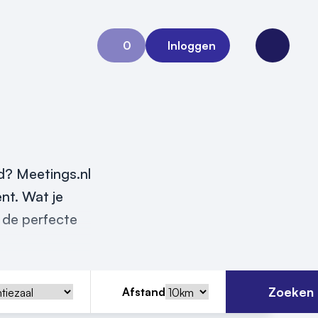
0
Inloggen
Aanvraag 0
Open me
nd? Meetings.nl
nt. Wat je
 de perfecte
Zoeken
Afstand