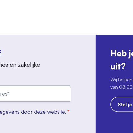
f
Heb j
ies en zakelijke
uit?
Wij helpen 
van 08:30 
Stel j
gegevens door deze website.
*