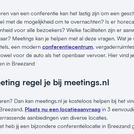
seren van een conferentie kan het lastig zijn om een gesc
el met de mogelijkheid om te overnachten? Is er horeca
heid voor alle bezoekers? Welke faciliteiten zijn er aanw
aar? Meetings kan je helpen met al deze vragen. Wat je 
hotels, een modern
conferentiecentrum
, vergaderruimtes
, zowel voor de auto als het openbaar vervoer. Hier vind 
en in Breezand
ing regel je bij meetings.nl
paren? Dan kan meetings.nl je kosteloos helpen bij het vi
 Breezand.
Plaats nu een locatieaanvraag
in 3 eenvoudi
rrassende aanbiedingen van diverse locaties.
et heb jij een bijzondere conferentielocatie in Breezand 