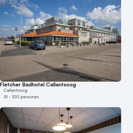
Aantal personen
1 - 50 personen
50 - 100 personen
100 - 250 personen
250 - 500 personen
500+ personen
Bijzondere locaties
Buitenlocatie
Duurzame locatie
Fletcher Badhotel Callantsoog
Groene locatie
Callantsoog
Heisessie
15 - 100 personen
Hotel
Hybride events
Industriële locatie
Kasteel en landgoed