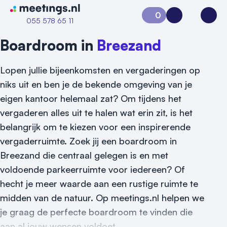
Naar home van Meetings
0
Aanvraag 0
Inloggen
Open
055 578 65 11
Boardroom in
Breezand
Lopen jullie bijeenkomsten en vergaderingen op
niks uit en ben je de bekende omgeving van je
eigen kantoor helemaal zat? Om tijdens het
vergaderen alles uit te halen wat erin zit, is het
belangrijk om te kiezen voor een inspirerende
vergaderruimte. Zoek jij een boardroom in
Breezand die centraal gelegen is en met
Vraag locatie aan
voldoende parkeerruimte voor iedereen? Of
Locatiegids
hecht je meer waarde aan een rustige ruimte te
midden van de natuur. Op meetings.nl helpen we
Meld locatie aan
je graag de perfecte boardroom te vinden die
aan al jouw wensen voldoet.