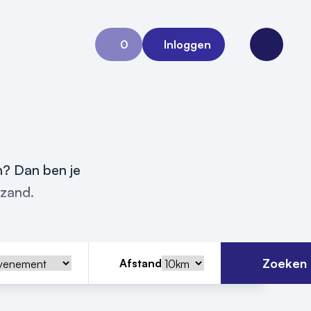
0
Inloggen
Aanvraag 0
Open me
n? Dan ben je
ezand.
Zoeken
Afstand