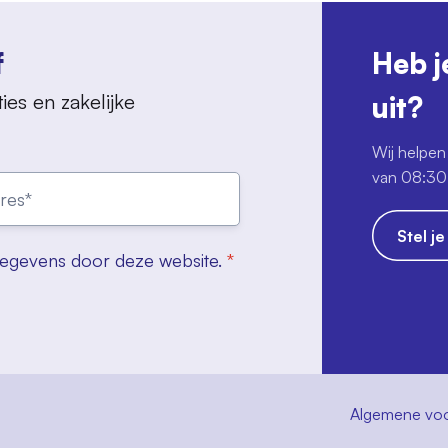
f
Heb j
ies en zakelijke
uit?
Wij helpen 
van 08:30 
Stel j
gegevens door deze website.
*
Algemene vo