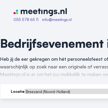
Naar home van Meetings
055 578 65 11
info@meetings.nl
Bedrijfsevenement
Heb jij de eer gekregen om hét personeelsfeest of
waarschijnlijk op zoek naar een originele of verr
Meetings.nl is er om het jou makkelijk te maken o
Locatie