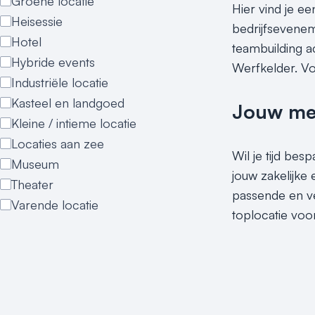
Groene locatie
Hier vind je ee
Heisessie
bedrijfseveneme
Hotel
teambuilding ac
Hybride events
Werfkelder. Vo
Industriële locatie
Kasteel en landgoed
Jouw meet
Kleine / intieme locatie
Locaties aan zee
Wil je tijd be
Museum
jouw zakelijke
Theater
passende en ve
Varende locatie
toplocatie voo