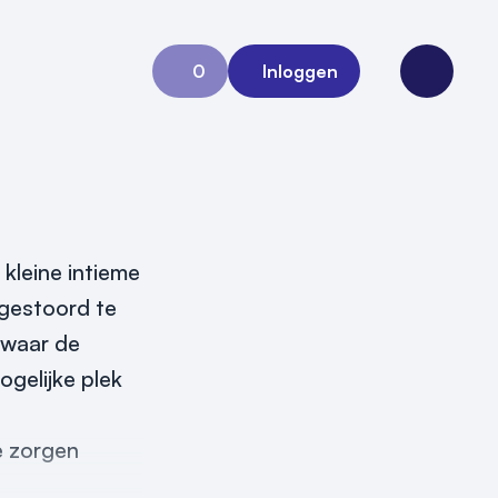
0
Inloggen
Aanvraag 0
Open me
 kleine intieme
 gestoord te
n waar de
ogelijke plek
e zorgen