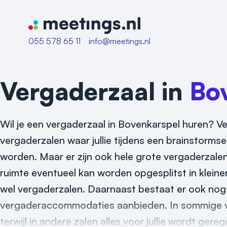
Naar home van Meetings
055 578 65 11
info@meetings.nl
Vergaderzaal in
Bo
Wil je een vergaderzaal in Bovenkarspel huren? Verg
vergaderzalen waar jullie tijdens een brainstorms
worden. Maar er zijn ook hele grote vergaderzalen
ruimte eventueel kan worden opgesplitst in kleine
wel vergaderzalen. Daarnaast bestaat er ook nog ee
vergaderaccommodaties aanbieden. In sommige ver
terwijl in andere zalen alles voor jullie wordt gere