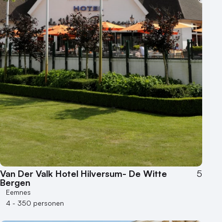
Buitenlocatie
Duurzame locatie
Groene locatie
Heisessie
Hotel
Hybride events
Industriële locatie
Kasteel en landgoed
Kleine / intieme locatie
Locaties aan zee
Museum
Theater
Varende locatie
Van Der Valk Hotel Hilversum- De Witte
5
Bergen
Eemnes
4 - 350 personen