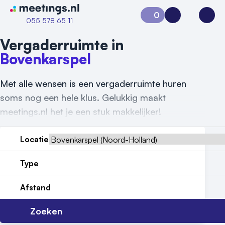
Naar home van Meetings
0
Aanvraag 0
Inloggen
Open
055 578 65 11
Vergaderruimte in
Bovenkarspel
Met alle wensen is een vergaderruimte huren
soms nog een hele klus. Gelukkig maakt
meetings.nl het je een stuk makkelijker!
Locatie
Type
Afstand
Zoeken