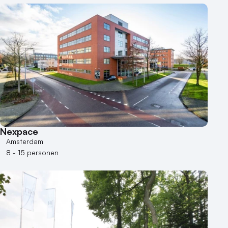
Heisessie
Hotel
Hybride events
Industriële locatie
Kasteel en landgoed
Kleine / intieme locatie
Locaties aan zee
Museum
Theater
Varende locatie
Nexpace
Amsterdam
8 - 15 personen