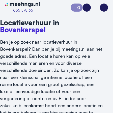
Naar home van Meetings
0
Aanvraag 0
Inloggen
Open
055 578 65 11
Locatieverhuur in
Bovenkarspel
Ben je op zoek naar locatieverhuur in
Bovenkarspel? Dan ben je bij meetings.nl aan het
goede adres! Een locatie huren kan op vele
verschillende manieren en voor diverse
verschillende doeleinden. Zo kan je op zoek zijn
naar een kleinschalige intieme locatie of een
ruime locatie voor een groot gezelschap, een
luxe of eenvoudige locatie of voor een
vergadering of conferentie. Bij ieder soort
zakelijke bijeenkomst hoort een andere locatie en
Vraag locatie aan
het is erg belangrijk om hier rekening mee te