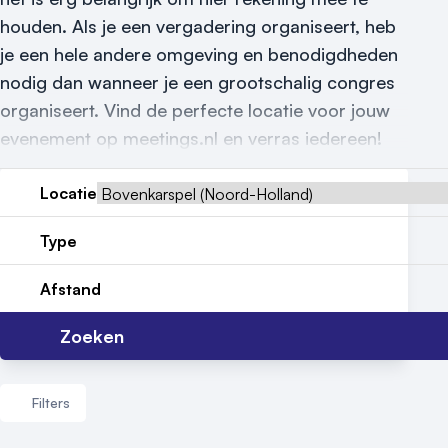
houden. Als je een vergadering organiseert, heb
Locatiegids
je een hele andere omgeving en benodigdheden
nodig dan wanneer je een grootschalig congres
Meld locatie aan
organiseert. Vind de perfecte locatie voor jouw
Nieuws
evenement op meetings.nl en verras iedereen!
Reviews (5⭐️)
Locatie
Contact
Type
Afstand
Zoeken
Filters