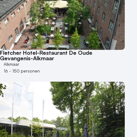
50 - 100 personen
100 - 250 personen
250 - 500 personen
500+ personen
Bijzondere locaties
Fletcher Hotel-Restaurant De Oude
Buitenlocatie
Gevangenis-Alkmaar
Duurzame locatie
Alkmaar
Groene locatie
16 - 150 personen
Heisessie
Hotel
Hybride events
Industriële locatie
Kasteel en landgoed
Kleine / intieme locatie
Locaties aan zee