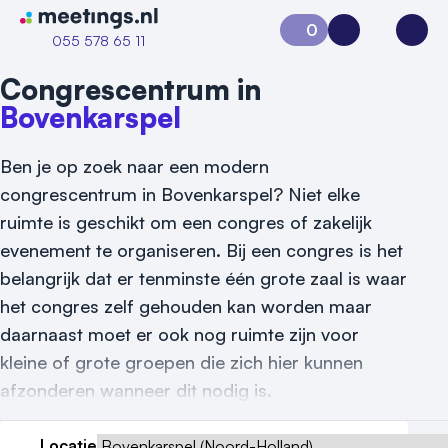
Naar home van Meetings
0
Aanvraag 0
Inloggen
Open
055 578 65 11
Congrescentrum in
Bovenkarspel
Ben je op zoek naar een modern
congrescentrum in Bovenkarspel? Niet elke
ruimte is geschikt om een congres of zakelijk
evenement te organiseren. Bij een congres is het
belangrijk dat er tenminste één grote zaal is waar
het congres zelf gehouden kan worden maar
daarnaast moet er ook nog ruimte zijn voor
kleine of grote groepen die zich hier kunnen
afzonderen wanneer dit nodig is.
Vraag locatie aan
Locatie