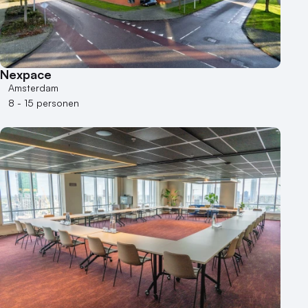
Kleine / intieme locatie
Locaties aan zee
Museum
Theater
Nexpace
Varende locatie
Amsterdam
8 - 15 personen