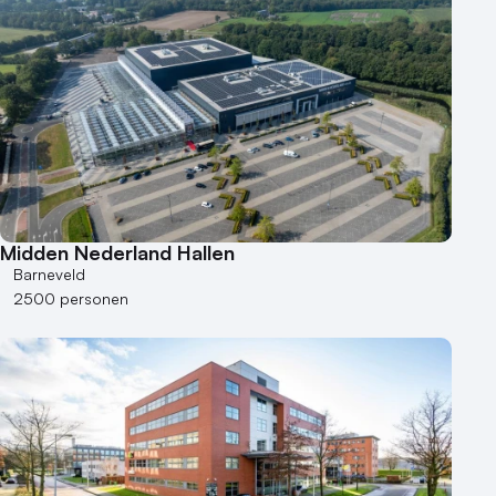
Aantal personen
1 - 50 personen
50 - 100 personen
100 - 250 personen
250 - 500 personen
500+ personen
Bijzondere locaties
Midden Nederland Hallen
Buitenlocatie
Barneveld
Duurzame locatie
2500 personen
Groene locatie
Heisessie
Hotel
Hybride events
Industriële locatie
Kasteel en landgoed