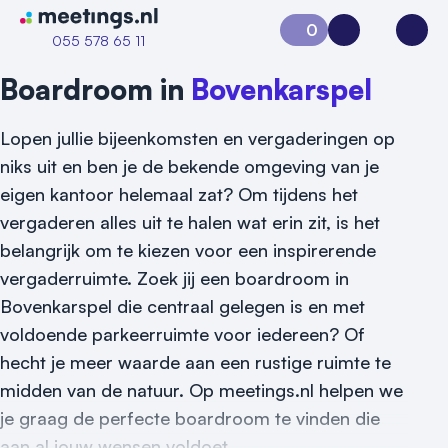
Naar home van Meetings
0
Aanvraag 0
Inloggen
Open
055 578 65 11
Boardroom in
Bovenkarspel
Lopen jullie bijeenkomsten en vergaderingen op
niks uit en ben je de bekende omgeving van je
eigen kantoor helemaal zat? Om tijdens het
vergaderen alles uit te halen wat erin zit, is het
belangrijk om te kiezen voor een inspirerende
vergaderruimte. Zoek jij een boardroom in
Bovenkarspel die centraal gelegen is en met
voldoende parkeerruimte voor iedereen? Of
hecht je meer waarde aan een rustige ruimte te
midden van de natuur. Op meetings.nl helpen we
je graag de perfecte boardroom te vinden die
Vraag locatie aan
aan al jouw wensen voldoet.