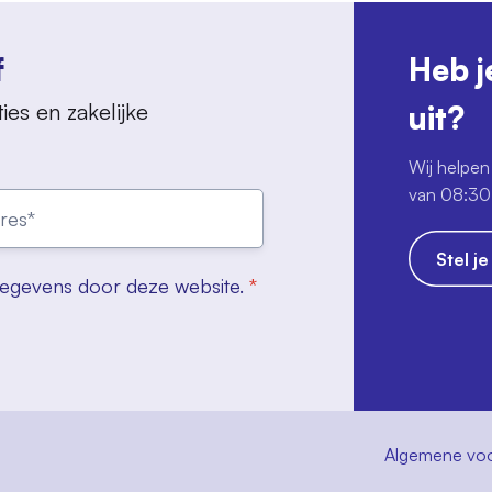
f
Heb j
ies en zakelijke
uit?
Wij helpen 
van 08:30 
Stel j
gegevens door deze website.
*
Algemene vo