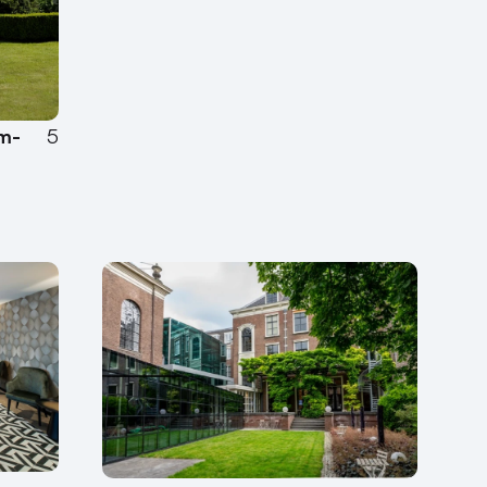
um-
5