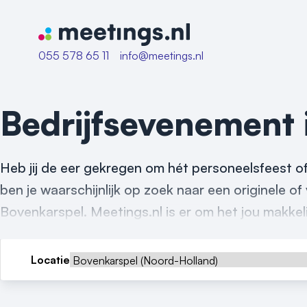
Naar home van Meetings
055 578 65 11
info@meetings.nl
Bedrijfsevenement
Heb jij de eer gekregen om hét personeelsfeest o
ben je waarschijnlijk op zoek naar een originele o
Bovenkarspel. Meetings.nl is er om het jou makkel
Locatie