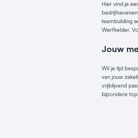
Hier vind je ee
bedrijfseveneme
teambuilding ac
Werfkelder. Vo
Jouw meet
Wil je tijd be
van jouw zakel
vrijblijvend p
bijzondere top