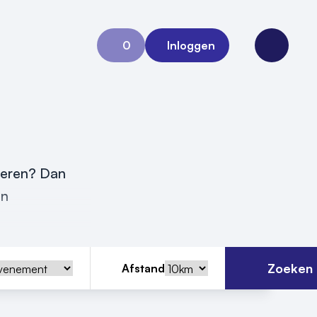
0
Inloggen
Aanvraag 0
Open me
iseren? Dan
in
Zoeken
Afstand