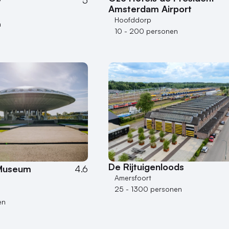
y
5
Amsterdam Airport
Hoofddorp
n
10 - 200 personen
De Rijtuigenloods
 Museum
4.6
Amersfoort
25 - 1300 personen
en