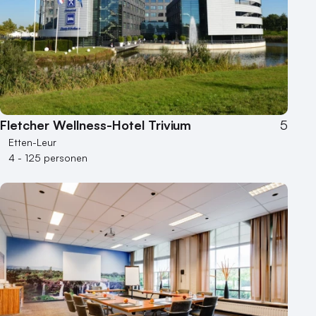
250 - 500 personen
500+ personen
Bijzondere locaties
Buitenlocatie
Duurzame locatie
Groene locatie
Fletcher Wellness-Hotel Trivium
5
Heisessie
Etten-Leur
4 - 125 personen
Hotel
Hybride events
Industriële locatie
Kasteel en landgoed
Kleine / intieme locatie
Locaties aan zee
Museum
Theater
Varende locatie