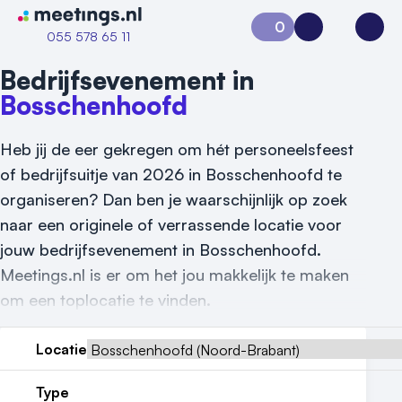
Naar home van Meetings
0
Aanvraag 0
Inloggen
Open
055 578 65 11
Bedrijfsevenement in
Bosschenhoofd
Heb jij de eer gekregen om hét personeelsfeest
of bedrijfsuitje van 2026 in Bosschenhoofd te
organiseren? Dan ben je waarschijnlijk op zoek
naar een originele of verrassende locatie voor
jouw bedrijfsevenement in Bosschenhoofd.
Meetings.nl is er om het jou makkelijk te maken
Vraag locatie aan
om een toplocatie te vinden.
Locatiegids
Locatie
Meld locatie aan
Type