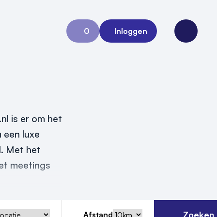
0
Inloggen
Aanvraag 0
Open me
l is er om het
u een luxe
. Met het
met meetings
Zoeken
Afstand