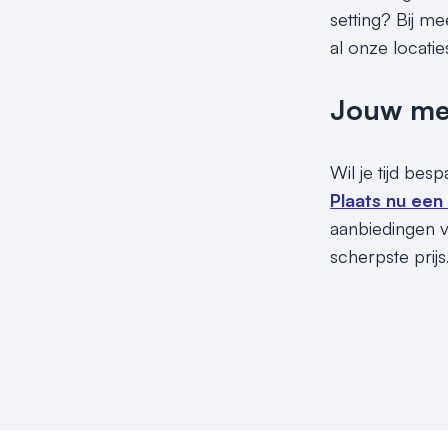
setting? Bij m
al onze locati
Jouw meet
Wil je tijd be
Plaats nu een
aanbiedingen v
scherpste prijs