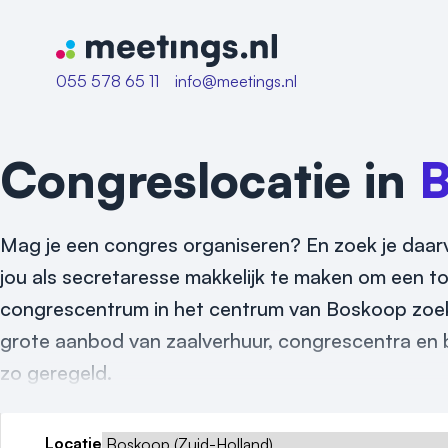
Naar home van Meetings
055 578 65 11
info@meetings.nl
Congreslocatie in
B
Mag je een congres organiseren? En zoek je daarv
jou als secretaresse makkelijk te maken om een to
congrescentrum in het centrum van Boskoop zoekt,
grote aanbod van zaalverhuur, congrescentra en b
zo geregeld.
Locatie