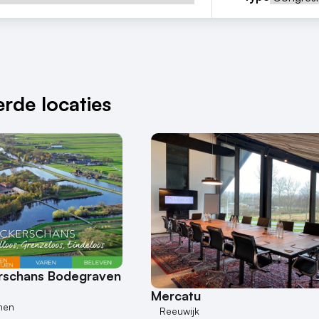
rde locaties
erschans Bodegraven
Mercatu
nen
Reeuwijk