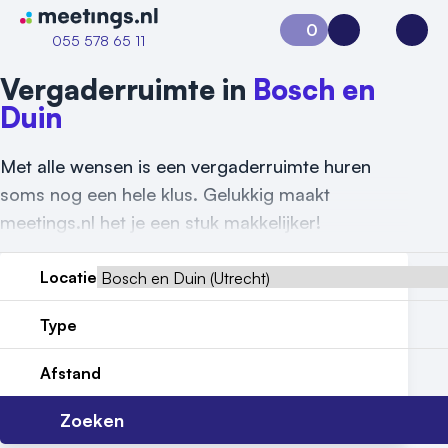
Naar home van Meetings
0
Aanvraag 0
Inloggen
Open
055 578 65 11
Vergaderruimte in
Bosch en
Duin
Met alle wensen is een vergaderruimte huren
soms nog een hele klus. Gelukkig maakt
meetings.nl het je een stuk makkelijker!
Locatie
Type
Vraag locatie aan
Afstand
Locatiegids
Zoeken
Meld locatie aan