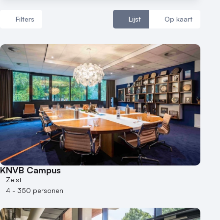
Nieuws
Filters
Lijst
Op kaart
Reviews (5⭐️)
Aantal zalen
Contact
1 - 5 zalen
6 - 10 zalen
10 of meer zalen
Aantal personen
1 - 50 personen
50 - 100 personen
100 - 250 personen
KNVB Campus
250 - 500 personen
Zeist
4 - 350 personen
500+ personen
Bijzondere locaties