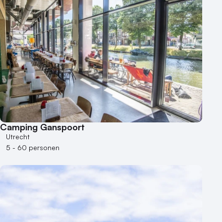
Buitenlocatie
Duurzame locatie
Groene locatie
Heisessie
Hotel
Hybride events
Industriële locatie
Kasteel en landgoed
Kleine / intieme locatie
Locaties aan zee
Camping Ganspoort
Utrecht
Museum
5 - 60 personen
Theater
Varende locatie