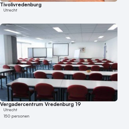
Kleine / intieme locatie
Tivolivredenburg
Locaties aan zee
Utrecht
Museum
Theater
Varende locatie
Vergadercentrum Vredenburg 19
Utrecht
150 personen