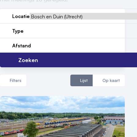
Reviews (5⭐️)
Locatie
Contact
Type
Afstand
Zoeken
Filters
Lijst
Op kaart
Aantal zalen
1 - 5 zalen
6 - 10 zalen
10 of meer zalen