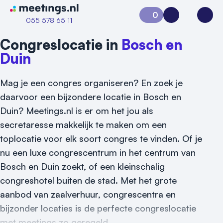
Naar home van Meetings
0
Aanvraag 0
Inloggen
Open
055 578 65 11
Congreslocatie in
Bosch en
Duin
Mag je een congres organiseren? En zoek je
daarvoor een bijzondere locatie in Bosch en
Duin? Meetings.nl is er om het jou als
secretaresse makkelijk te maken om een
toplocatie voor elk soort congres te vinden. Of je
Vraag locatie aan
nu een luxe congrescentrum in het centrum van
Bosch en Duin zoekt, of een kleinschalig
Locatiegids
congreshotel buiten de stad. Met het grote
aanbod van zaalverhuur, congrescentra en
Meld locatie aan
bijzonder locaties is de perfecte congreslocatie
Nieuws
met meetings zo geregeld.