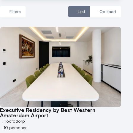
Filters
Lijst
Op kaart
Reviews (5⭐️)
Contact
Aantal zalen
1 - 5 zalen
6 - 10 zalen
10 of meer zalen
Aantal personen
1 - 50 personen
50 - 100 personen
100 - 250 personen
250 - 500 personen
Executive Residency by Best Western
Amsterdam Airport
500+ personen
Hoofddorp
Bijzondere locaties
10 personen