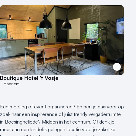
Buitenlocatie
Duurzame locatie
Groene locatie
Heisessie
Hotel
Hybride events
Industriële locatie
Kasteel en landgoed
Kleine / intieme locatie
Locaties aan zee
Boutique Hotel 't Vosje
Haarlem
Museum
Theater
Varende locatie
Een meeting of event organiseren? En ben je daarvoor op
zoek naar een inspirerende of juist trendy vergaderruimte
in Boesingheliede? Midden in het centrum. Of denk je
meer aan een landelijk gelegen locatie voor je zakelijke