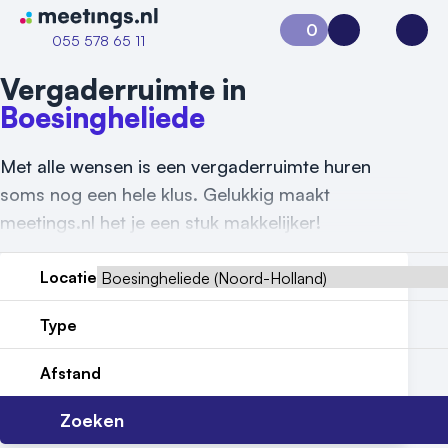
Naar home van Meetings
0
Aanvraag 0
Inloggen
Open
055 578 65 11
Vergaderruimte in
Boesingheliede
Met alle wensen is een vergaderruimte huren
soms nog een hele klus. Gelukkig maakt
meetings.nl het je een stuk makkelijker!
Locatie
Vraag locatie aan
Type
Locatiegids
Afstand
Meld locatie aan
Zoeken
Nieuws