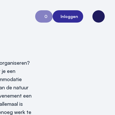
0
Inloggen
Aanvraag 0
Open me
 organiseren?
 je een
commodatie
van de natuur
 evenement een
allemaal is
genoeg werk te