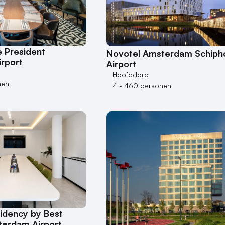
 President
Novotel Amsterdam Schiph
rport
Airport
Hoofddorp
nen
4 - 460 personen
idency by Best
erdam Airport