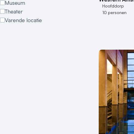
Museum
Hoofddorp
Theater
10 personen
Varende locatie