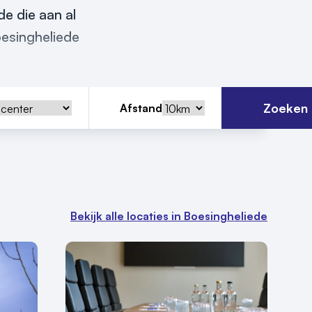
e die aan al
oesingheliede
Zoeken
Afstand
Bekijk alle locaties in Boesingheliede