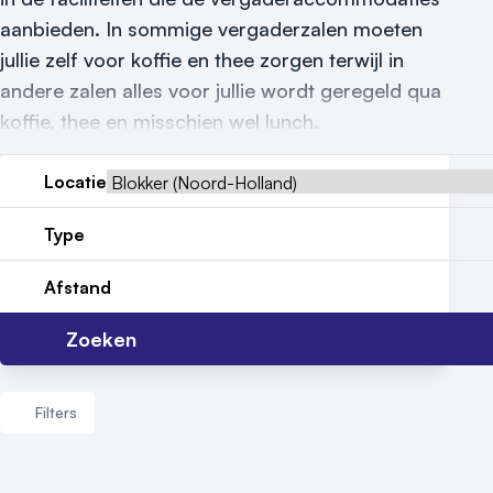
Nieuws
aanbieden. In sommige vergaderzalen moeten
Reviews (5⭐️)
jullie zelf voor koffie en thee zorgen terwijl in
andere zalen alles voor jullie wordt geregeld qua
Contact
koffie, thee en misschien wel lunch.
Locatie
Type
Afstand
Zoeken
Filters