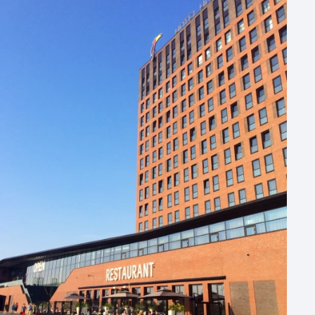
Hotel
Hybride events
Industriële locatie
Kasteel en landgoed
Kleine / intieme locatie
Locaties aan zee
Museum
Theater
Varende locatie