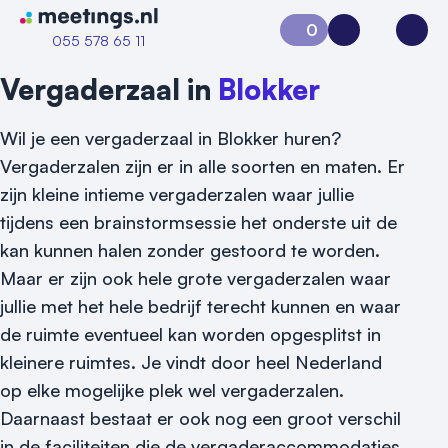
Naar home van Meetings
0
Aanvraag 0
Inloggen
Open
055 578 65 11
Vergaderzaal in
Blokker
Wil je een vergaderzaal in Blokker huren?
Vergaderzalen zijn er in alle soorten en maten. Er
zijn kleine intieme vergaderzalen waar jullie
tijdens een brainstormsessie het onderste uit de
kan kunnen halen zonder gestoord te worden.
Maar er zijn ook hele grote vergaderzalen waar
jullie met het hele bedrijf terecht kunnen en waar
Vraag locatie aan
de ruimte eventueel kan worden opgesplitst in
Locatiegids
kleinere ruimtes. Je vindt door heel Nederland
op elke mogelijke plek wel vergaderzalen.
Meld locatie aan
Daarnaast bestaat er ook nog een groot verschil
in de faciliteiten die de vergaderaccommodaties