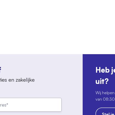
f
Heb j
ies en zakelijke
uit?
Wij helpen 
van 08:30 
Stel j