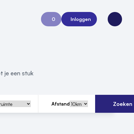
0
Inloggen
Aanvraag 0
Open me
t je een stuk
Zoeken
Afstand