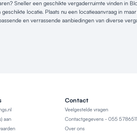
sparen? Sneller een geschikte vergaderruimte vinden in Bl
 geschikte locatie. Plaats nu een locatieaanvraag in ma
d passende en verrassende aanbiedingen van diverse verga
s
Contact
ngs.nl
Veelgestelde vragen
s) aan
Contactgegevens - 055 578651
aarden
Over ons