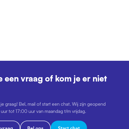
e een vraag of kom je er niet
je graag! Bel, mail of start een chat. Wij zijn geopend
uur tot 17:00 uur van maandag t/m vrijdag.
e vraag
Bel ons
Start chat