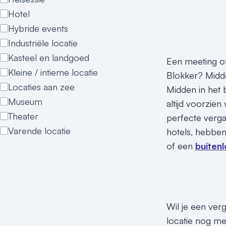
Hotel
Hybride events
Industriële locatie
Kasteel en landgoed
Een meeting of
Kleine / intieme locatie
Blokker? Midde
Locaties aan zee
Midden in het 
Museum
altijd voorzien
Theater
perfecte verga
Varende locatie
hotels, hebben
of een
buitenl
Wil je een ver
locatie nog me