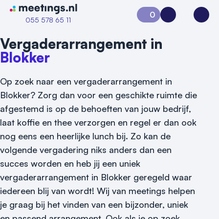
Naar home van Meetings
0
Aanvraag 0
Inloggen
Open
055 578 65 11
Vergaderarrangement in
Blokker
Op zoek naar een vergaderarrangement in
Blokker? Zorg dan voor een geschikte ruimte die
afgestemd is op de behoeften van jouw bedrijf,
laat koffie en thee verzorgen en regel er dan ook
nog eens een heerlijke lunch bij. Zo kan de
volgende vergadering niks anders dan een
succes worden en heb jij een uniek
Vraag locatie aan
vergaderarrangement in Blokker geregeld waar
Locatiegids
iedereen blij van wordt! Wij van meetings helpen
je graag bij het vinden van een bijzonder, uniek
Meld locatie aan
en passend arrangement. Ook als je op zoek