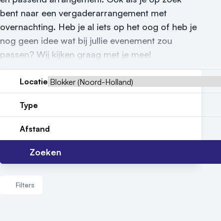
Nieuws
bent naar een vergaderarrangement met
overnachting. Heb je al iets op het oog of heb je
Reviews (5⭐️)
nog geen idee wat bij jullie evenement zou
Contact
passen? Wij kijken graag met je mee!
Locatie
Type
Afstand
Zoeken
Filters