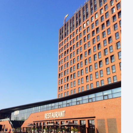
Hotel
Hybride events
Industriële locatie
Kasteel en landgoed
Kleine / intieme locatie
Locaties aan zee
Museum
Theater
Varende locatie