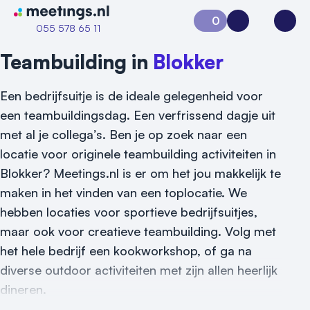
Naar home van Meetings
0
Aanvraag 0
Inloggen
Open
055 578 65 11
Teambuilding in
Blokker
Een bedrijfsuitje is de ideale gelegenheid voor
een teambuildingsdag. Een verfrissend dagje uit
met al je collega’s. Ben je op zoek naar een
locatie voor originele teambuilding activiteiten in
Blokker? Meetings.nl is er om het jou makkelijk te
maken in het vinden van een toplocatie. We
Vraag locatie aan
hebben locaties voor sportieve bedrijfsuitjes,
maar ook voor creatieve teambuilding. Volg met
Locatiegids
het hele bedrijf een kookworkshop, of ga na
diverse outdoor activiteiten met zijn allen heerlijk
Meld locatie aan
dineren.
Nieuws