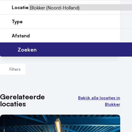
Locatie
Reviews (5⭐️)
Type
Contact
Afstand
Zoeken
Filters
Aantal zalen
Gerelateerde
Bekijk alle locaties in
locaties
1 - 5 zalen
Blokker
6 - 10 zalen
10 of meer zalen
Aantal personen