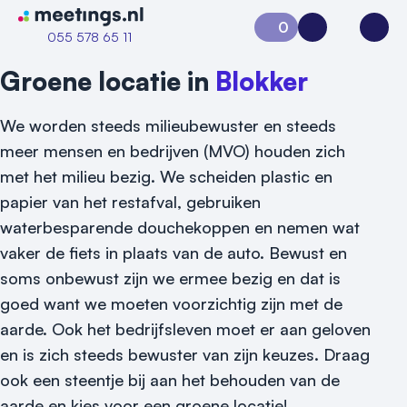
Naar home van Meetings
0
Aanvraag 0
Inloggen
Open
055 578 65 11
Groene locatie in
Blokker
We worden steeds milieubewuster en steeds
meer mensen en bedrijven (MVO) houden zich
met het milieu bezig. We scheiden plastic en
papier van het restafval, gebruiken
waterbesparende douchekoppen en nemen wat
vaker de fiets in plaats van de auto. Bewust en
soms onbewust zijn we ermee bezig en dat is
goed want we moeten voorzichtig zijn met de
Vraag locatie aan
aarde. Ook het bedrijfsleven moet er aan geloven
Locatiegids
en is zich steeds bewuster van zijn keuzes. Draag
ook een steentje bij aan het behouden van de
Meld locatie aan
aarde en kies voor een groene locatie!