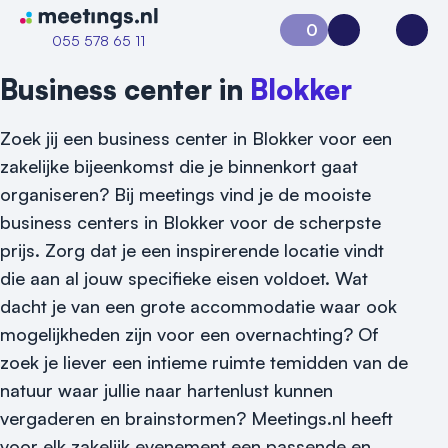
Naar home van Meetings
0
Aanvraag 0
Inloggen
Open
055 578 65 11
Business center in
Blokker
Zoek jij een business center in Blokker voor een
zakelijke bijeenkomst die je binnenkort gaat
organiseren? Bij meetings vind je de mooiste
business centers in Blokker voor de scherpste
prijs. Zorg dat je een inspirerende locatie vindt
die aan al jouw specifieke eisen voldoet. Wat
Vraag locatie aan
dacht je van een grote accommodatie waar ook
mogelijkheden zijn voor een overnachting? Of
Locatiegids
zoek je liever een intieme ruimte temidden van de
natuur waar jullie naar hartenlust kunnen
Meld locatie aan
vergaderen en brainstormen? Meetings.nl heeft
Nieuws
voor elk zakelijk evenement een passende en