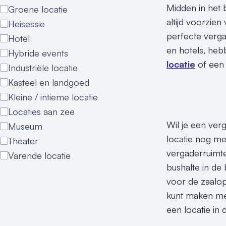
Midden in het 
Groene locatie
altijd voorzien
Heisessie
perfecte verga
Hotel
en hotels, heb
Hybride events
locatie
of ee
Industriële locatie
Kasteel en landgoed
Kleine / intieme locatie
Locaties aan zee
Wil je een ver
Museum
locatie nog me
Theater
vergaderruimte
Varende locatie
bushalte in de
voor de zaalop
kunt maken met
een locatie in