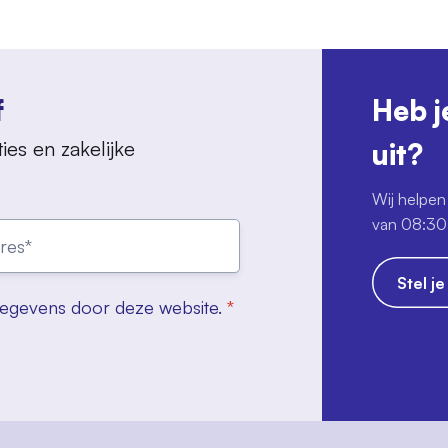
f
Heb j
ies en zakelijke
uit?
Wij helpen 
van 08:30 
Stel j
gegevens door deze website.
*