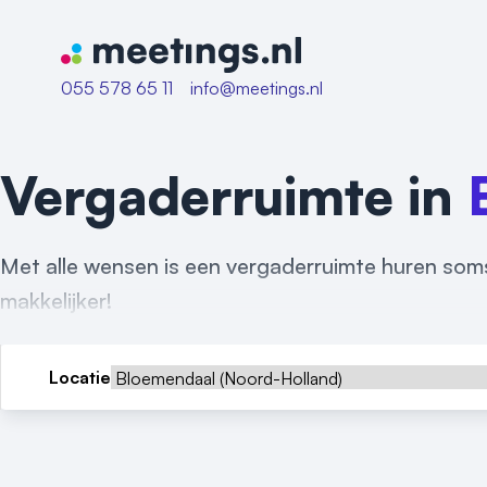
Naar home van Meetings
055 578 65 11
info@meetings.nl
Vergaderruimte in
Met alle wensen is een vergaderruimte huren soms
makkelijker!
Locatie