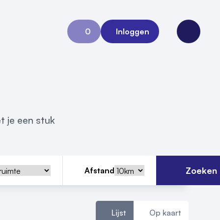
0
Inloggen
Aanvraag 0
Open me
t je een stuk
Zoeken
Afstand
Lijst
Op kaart