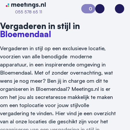
Naar home van Meetings
0
Aanvraag 0
Inloggen
Open
055 578 65 11
Vergaderen in stijl in
Bloemendaal
Vergaderen in stijl op een exclusieve locatie,
voorzien van alle benodigde moderne
apparatuur, in een inspirerende omgeving in
Bloemendaal. Met of zonder overnachting, wat
wens je nog meer? Ben jij in charge om dit te
organiseren in Bloemendaal? Meetings.nl is er
om het jou als secretaresse makkelijk te maken
om een toplocatie voor jouw stijlvolle
vergadering te vinden. Hier vind je een overzicht
Vraag locatie aan
van al onze locaties die geschikt zijn voor het
Locatiegids
organiseren van een vergadering in stijl in