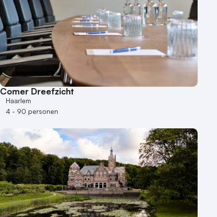
Kasteel en landgoed
Kleine / intieme locatie
Locaties aan zee
Museum
Theater
Varende locatie
Comer Dreefzicht
Haarlem
4 - 90 personen