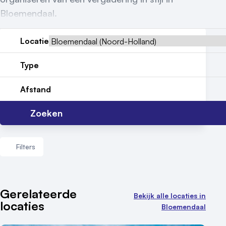
Bloemendaal.
Meld locatie aan
Locatie
Nieuws
Reviews (5⭐️)
Type
Contact
Afstand
Zoeken
Filters
Aantal zalen
Gerelateerde
Bekijk alle locaties in
locaties
1 - 5 zalen
Bloemendaal
6 - 10 zalen