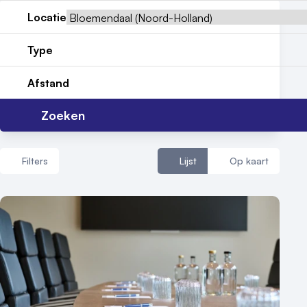
Reviews (5⭐️)
Locatie
Contact
Type
Afstand
Zoeken
Filters
Lijst
Op kaart
Aantal zalen
1 - 5 zalen
6 - 10 zalen
10 of meer zalen
Aantal personen