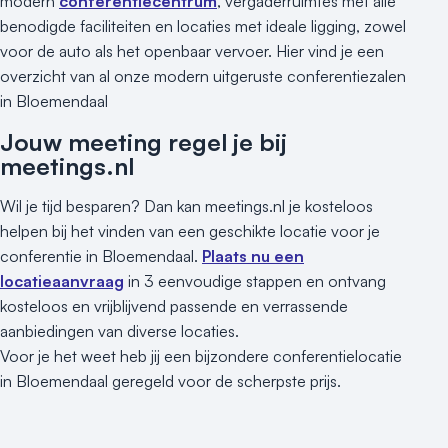
Locaties aan zee
modern
conferentiecentrum
, vergaderruimtes met alle
benodigde faciliteiten en locaties met ideale ligging, zowel
Museum
voor de auto als het openbaar vervoer. Hier vind je een
Theater
overzicht van al onze modern uitgeruste conferentiezalen
Varende locatie
in Bloemendaal
Jouw meeting regel je bij
meetings.nl
Wil je tijd besparen? Dan kan meetings.nl je kosteloos
helpen bij het vinden van een geschikte locatie voor je
conferentie in Bloemendaal.
Plaats nu een
locatieaanvraag
in 3 eenvoudige stappen en ontvang
kosteloos en vrijblijvend passende en verrassende
aanbiedingen van diverse locaties.
Voor je het weet heb jij een bijzondere conferentielocatie
in Bloemendaal geregeld voor de scherpste prijs.