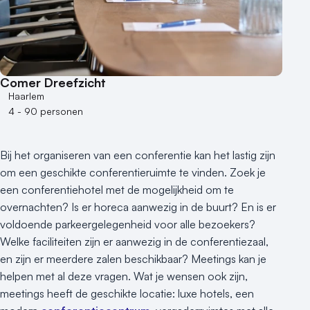
1 - 50 personen
50 - 100 personen
100 - 250 personen
250 - 500 personen
Comer Dreefzicht
500+ personen
Haarlem
4 - 90 personen
Bijzondere locaties
Buitenlocatie
Bij het organiseren van een conferentie kan het lastig zijn
Duurzame locatie
om een geschikte conferentieruimte te vinden. Zoek je
Groene locatie
een conferentiehotel met de mogelijkheid om te
Heisessie
overnachten? Is er horeca aanwezig in de buurt? En is er
Hotel
voldoende parkeergelegenheid voor alle bezoekers?
Hybride events
Welke faciliteiten zijn er aanwezig in de conferentiezaal,
Industriële locatie
en zijn er meerdere zalen beschikbaar? Meetings kan je
Kasteel en landgoed
helpen met al deze vragen. Wat je wensen ook zijn,
Kleine / intieme locatie
meetings heeft de geschikte locatie: luxe hotels, een