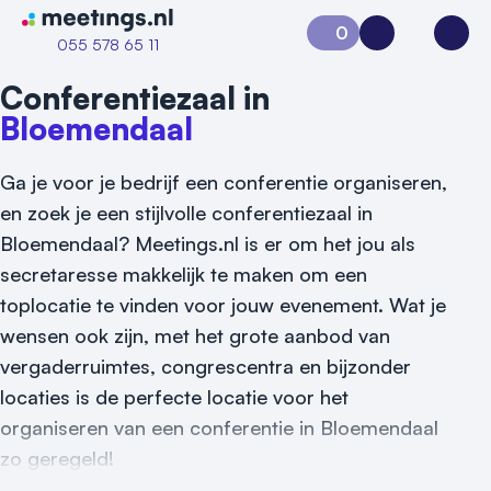
Naar home van Meetings
0
Aanvraag 0
Inloggen
Open
055 578 65 11
Conferentiezaal in
Bloemendaal
Ga je voor je bedrijf een conferentie organiseren,
en zoek je een stijlvolle conferentiezaal in
Bloemendaal? Meetings.nl is er om het jou als
secretaresse makkelijk te maken om een
Vraag locatie aan
toplocatie te vinden voor jouw evenement. Wat je
wensen ook zijn, met het grote aanbod van
Locatiegids
vergaderruimtes, congrescentra en bijzonder
locaties is de perfecte locatie voor het
Meld locatie aan
organiseren van een conferentie in Bloemendaal
Nieuws
zo geregeld!