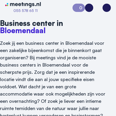
Naar home van Meetings
0
Aanvraag 0
Inloggen
Open
055 578 65 11
Business center in
Bloemendaal
Zoek jij een business center in Bloemendaal voor
een zakelijke bijeenkomst die je binnenkort gaat
organiseren? Bij meetings vind je de mooiste
business centers in Bloemendaal voor de
scherpste prijs. Zorg dat je een inspirerende
locatie vindt die aan al jouw specifieke eisen
voldoet. Wat dacht je van een grote
accommodatie waar ook mogelijkheden zijn voor
een overnachting? Of zoek je liever een intieme
ruimte temidden van de natuur waar jullie naar
Vraag locatie aan
hartenlust kunnen vergaderen en brainstormen?