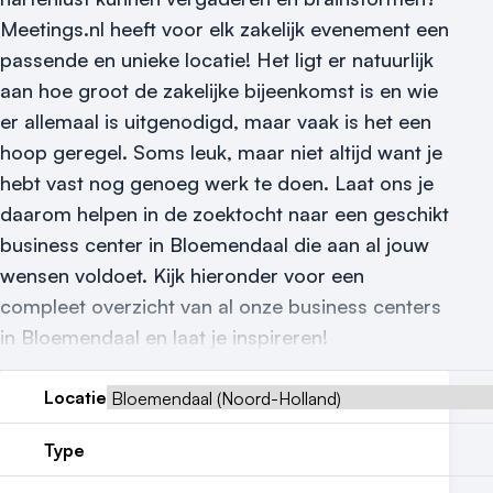
Locatiegids
Meetings.nl heeft voor elk zakelijk evenement een
passende en unieke locatie! Het ligt er natuurlijk
Meld locatie aan
aan hoe groot de zakelijke bijeenkomst is en wie
Nieuws
er allemaal is uitgenodigd, maar vaak is het een
hoop geregel. Soms leuk, maar niet altijd want je
Reviews (5⭐️)
hebt vast nog genoeg werk te doen. Laat ons je
daarom helpen in de zoektocht naar een geschikt
Contact
business center in Bloemendaal die aan al jouw
wensen voldoet. Kijk hieronder voor een
compleet overzicht van al onze business centers
in Bloemendaal en laat je inspireren!
Locatie
Type