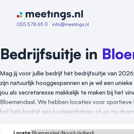
Naar home van Meetings
055 578 65 11
info@meetings.nl
Bedrijfsuitje in
Blo
Mag jij voor jullie bedrijf hét bedrijfsuitje van 
zijn natuurlijk hooggespannen en je wil een unieke l
jou als secretaresse makkelijk te maken bij het vind
Bloemendaal. We hebben locaties voor sportieve b
het hele bedrijf een kookworkshop, of ga na diverse
Locatie