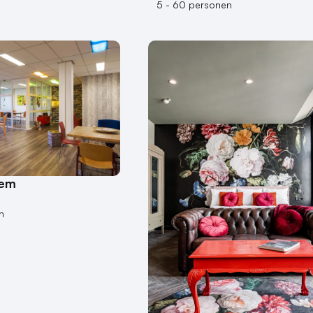
5 - 60 personen
lem
n