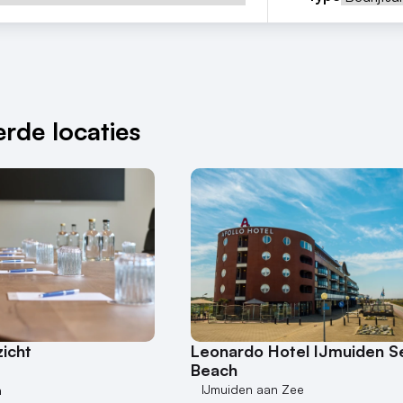
rde locaties
icht
Leonardo Hotel IJmuiden S
Beach
IJmuiden aan Zee
n