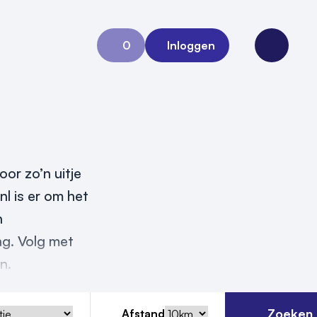
0
Inloggen
Aanvraag 0
Open me
oor zo’n uitje
nl is er om het
n
ng. Volg met
n.
Zoeken
Afstand