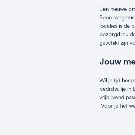
Een nieuwe omg
Spoorwegmuseu
locaties is de 
bezorgd jou de 
geschikt zijn v
Jouw meet
Wil je tijd bes
bedrijfsuitje i
vrijblijvend p
Voor je het wee