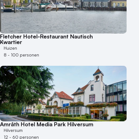
50 - 100 personen
100 - 250 personen
250 - 500 personen
500+ personen
Fletcher Hotel-Restaurant Nautisch
Kwartier
Bijzondere locaties
Huizen
Buitenlocatie
8 - 100 personen
Duurzame locatie
Groene locatie
Heisessie
Hotel
Hybride events
Industriële locatie
Kasteel en landgoed
Kleine / intieme locatie
Amrâth Hotel Media Park Hilversum
Locaties aan zee
Hilversum
12 - 60 personen