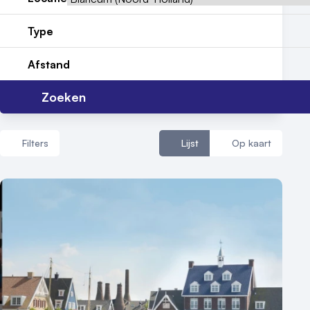
Nieuws
Type
Reviews (5⭐️)
Afstand
Contact
Zoeken
Filters
Lijst
Op kaart
Aantal zalen
1 - 5 zalen
6 - 10 zalen
10 of meer zalen
Aantal personen
1 - 50 personen