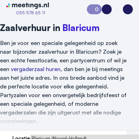
Naar home van Meetings
0
Aanvraag 0
Inloggen
Open
055 578 65 11
Zaalverhuur in
Blaricum
Ben je voor een speciale gelegenheid op zoek
naar bijzonder zaalverhuur in Blaricum? Zoek je
een echte feestlocatie, een partycentrum of wil je
een
vergaderzaal huren
, dan ben je bij meetings
aan het juiste adres. In ons brede aanbod vind je
de perfecte locatie voor elke gelegenheid.
Partyzalen voor een onvergetelijk bedrijfsfeest of
een speciale gelegenheid, of moderne
Vraag locatie aan
vergaderzalen die zijn uitgerust met alle nodige
Locatiegids
voorzieningen.
Meld locatie aan
Locatie