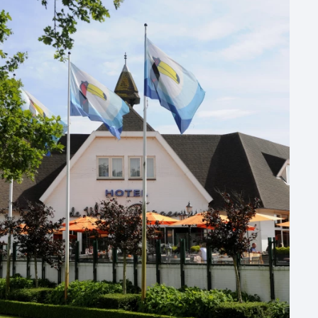
Aantal zalen
1 - 5 zalen
6 - 10 zalen
10 of meer zalen
Aantal personen
1 - 50 personen
50 - 100 personen
100 - 250 personen
250 - 500 personen
500+ personen
Bijzondere locaties
Buitenlocatie
Duurzame locatie
Groene locatie
Heisessie