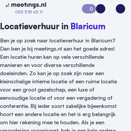
Naar home van Meetings
0
Aanvraag 0
Inloggen
Open
055 578 65 11
Locatieverhuur in
Blaricum
Ben je op zoek naar locatieverhuur in Blaricum?
Dan ben je bij meetings.nl aan het goede adres!
Een locatie huren kan op vele verschillende
manieren en voor diverse verschillende
doeleinden. Zo kan je op zoek zijn naar een
kleinschalige intieme locatie of een ruime locatie
Vraag locatie aan
voor een groot gezelschap, een luxe of
eenvoudige locatie of voor een vergadering of
Locatiegids
conferentie. Bij ieder soort zakelijke bijeenkomst
Meld locatie aan
hoort een andere locatie en het is erg belangrijk
om hier rekening mee te houden. Als je een
Nieuws
vergadering organiseert, heb je een hele andere