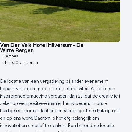
Hotel
Hybride events
Industriële locatie
Kasteel en landgoed
Kleine / intieme locatie
Locaties aan zee
Van Der Valk Hotel Hilversum- De
Museum
Witte Bergen
Eemnes
Theater
4 - 350 personen
Varende locatie
De locatie van een vergadering of ander evenement
bepaalt voor een groot deel de effectiviteit. Als je in een
inspirerende omgeving vergadert dan zal dat de creativiteit
zeker op een positieve manier beïnvloeden. In onze
huidige economie staat er een steeds grotere druk op ons
en op ons werk. Daarom is het erg belangrijk om
innovatief en creatief te denken. Een bijzondere locatie