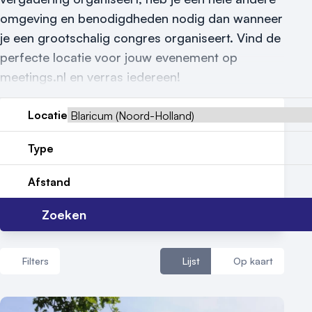
Reviews (5⭐️)
omgeving en benodigdheden nodig dan wanneer
je een grootschalig congres organiseert. Vind de
Contact
perfecte locatie voor jouw evenement op
meetings.nl en verras iedereen!
Locatie
Type
Afstand
Zoeken
Filters
Lijst
Op kaart